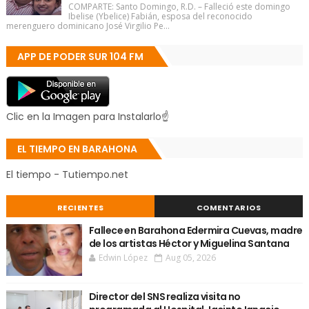
COMPARTE: Santo Domingo, R.D. – Falleció este domingo
Ibelise (Ybelice) Fabián, esposa del reconocido
merenguero dominicano José Virgilio Pe...
APP DE PODER SUR 104 FM
Clic en la Imagen para Instalarlo☝
EL TIEMPO EN BARAHONA
El tiempo - Tutiempo.net
RECIENTES
COMENTARIOS
Fallece en Barahona Edermira Cuevas, madre
de los artistas Héctor y Miguelina Santana
Edwin López
Aug 05, 2026
Director del SNS realiza visita no