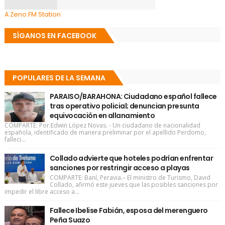
A Zeno.FM Station
SÍGANOS EN FACEBOOK
POPULARES DE LA SEMANA
PARAISO/BARAHONA: Ciudadano español fallece
tras operativo policial; denuncian presunta
equivocación en allanamiento
COMPARTE: Por:Edwin López Novas. - Un ciudadano de nacionalidad
española, identificado de manera preliminar por el apellido Perdomo,
falleci...
Collado advierte que hoteles podrían enfrentar
sanciones por restringir acceso a playas
COMPARTE: Baní, Peravia.– El ministro de Turismo, David
Collado, afirmó este jueves que las posibles sanciones por
impedir el libre acceso a...
Fallece Ibelise Fabián, esposa del merenguero
Peña Suazo