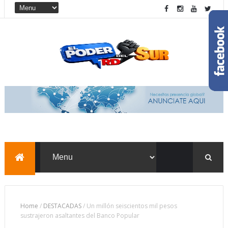
Home
/
DESTACADAS
/
Un millón seiscientos mil pesos
sustrajeron asaltantes del Banco Popular