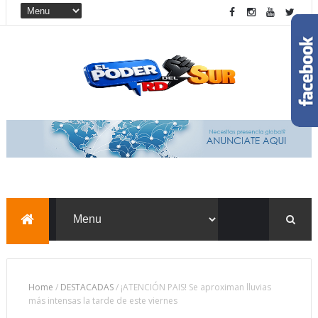
Home
/
DESTACADAS
/
¡ATENCIÓN PAIS! Se aproximan lluvias
más intensas la tarde de este viernes