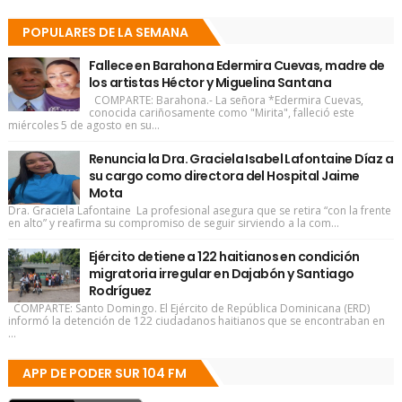
POPULARES DE LA SEMANA
Fallece en Barahona Edermira Cuevas, madre de
los artistas Héctor y Miguelina Santana
COMPARTE: Barahona.- La señora *Edermira Cuevas,
conocida cariñosamente como "Mirita", falleció este
miércoles 5 de agosto en su...
Renuncia la Dra. Graciela Isabel Lafontaine Díaz a
su cargo como directora del Hospital Jaime
Mota
Dra. Graciela Lafontaine La profesional asegura que se retira “con la frente
en alto” y reafirma su compromiso de seguir sirviendo a la com...
Ejército detiene a 122 haitianos en condición
migratoria irregular en Dajabón y Santiago
Rodríguez
COMPARTE: Santo Domingo. El Ejército de República Dominicana (ERD)
informó la detención de 122 ciudadanos haitianos que se encontraban en
...
APP DE PODER SUR 104 FM