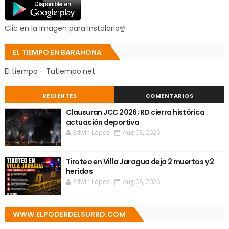
Clic en la Imagen para Instalarlo☝
EL TIEMPO EN BARAHONA
El tiempo - Tutiempo.net
RECIENTES
COMENTARIOS
Clausuran JCC 2026; RD cierra histórica
actuación deportiva
Edwin López
Aug 08, 2026
Tiroteo en Villa Jaragua deja 2 muertos y 2
heridos
Edwin López
Aug 08, 2026
WWW.ELPODERDELSURRD.COM