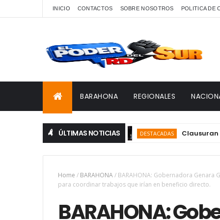
INICIO
CONTACTOS
SOBRE NOSOTROS
POLITICA DE
BARAHONA
REGIONALES
NACION
ÚLTIMAS NOTICIAS
Clausuran JCC 202
DESTACADAS
Home
/
BARAHONA
/
BARAHONA: Gobernadora Genara Gonzá
para coordinar trabajos que irían en beneficio directo.
BARAHONA: Gobe