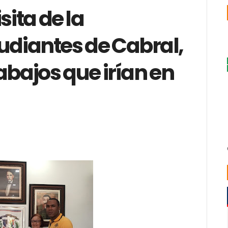
sita de la
udiantes de Cabral,
abajos que irían en