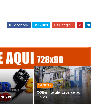
Facebook
Twitter
Google+
BARAHONA
COE emite alerta verde por
L SUR RD
lluvias