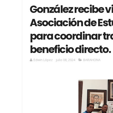
González recibe vi
Asociación de Est
para coordinar tr
beneficio directo.
Edwin López
julio 08, 2024
BARAHONA