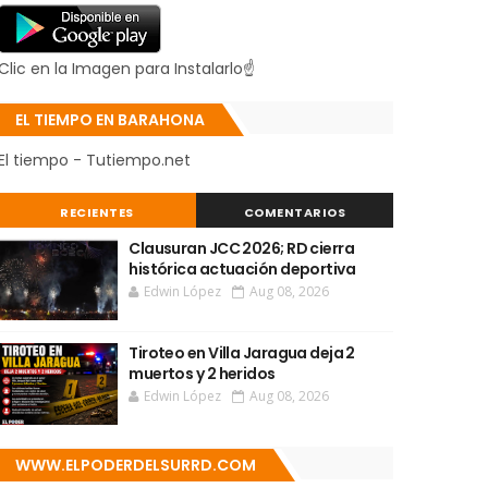
Clic en la Imagen para Instalarlo☝
EL TIEMPO EN BARAHONA
El tiempo - Tutiempo.net
RECIENTES
COMENTARIOS
Clausuran JCC 2026; RD cierra
histórica actuación deportiva
Edwin López
Aug 08, 2026
Tiroteo en Villa Jaragua deja 2
muertos y 2 heridos
Edwin López
Aug 08, 2026
WWW.ELPODERDELSURRD.COM