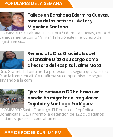
POPULARES DE LA SEMANA
Fallece en Barahona Edermira Cuevas,
madre de los artistas Héctor y
Miguelina Santana
COMPARTE: Barahona.- La señora *Edermira Cuevas, conocida
cariñosamente como "Mirita", falleció este miércoles 5 de
agosto en su...
Renuncia la Dra. Graciela Isabel
Lafontaine Díaz a su cargo como
directora del Hospital Jaime Mota
Dra. Graciela Lafontaine La profesional asegura que se retira
“con la frente en alto” y reafirma su compromiso de seguir
sirviendo a la com...
Ejército detiene a 122 haitianos en
condición migratoria irregular en
Dajabón y Santiago Rodríguez
COMPARTE: Santo Domingo. El Ejército de República
Dominicana (ERD) informó la detención de 122 ciudadanos
haitianos que se encontraban en ...
APP DE PODER SUR 104 FM