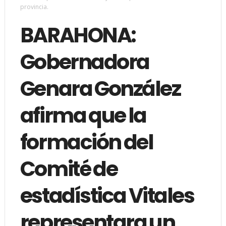
provincia.
BARAHONA:
Gobernadora
Genara González
afirma que la
formación del
Comité de
estadística Vitales
representara un