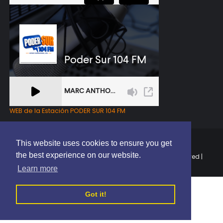
WEB de la Estación PODER SUR 104 FM
This website uses cookies to ensure you get
the best experience on our website.
Copyright © 2025 | EL PODER DEL SUR RD | All Rights Reserved |
Elaborado por
ThemeXpose
Learn more
Got it!