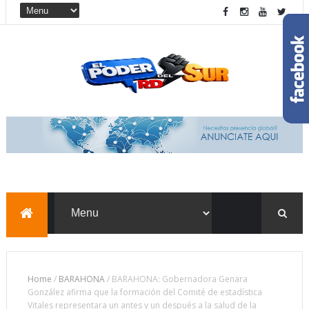
Home
/
BARAHONA
/
BARAHONA: Gobernadora Genara
González afirma que la formación del Comité de estadística
Vitales representara un antes y un después a la salud de la