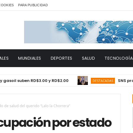
 COOKIES
PARA PUBLICIDAD
ALES
MUNDIALES
DEPORTES
SALUD
TECNOLOGÍA
il suben RD$3.00 y RD$2.00
SNS proyecta 
DESTACADAS
de salud del querido “Lalo la Chorrera”
upación por estado