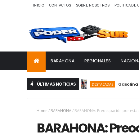
INICIO
CONTACTOS
SOBRE NOSOTROS
POLITICA DE
BARAHONA
REGIONALES
NACION
ÚLTIMAS NOTICIAS
Gasolina y gaso
DESTACADAS
Home
/
BARAHONA
/
BARAHONA: Preocupación por estado 
BARAHONA: Preoc