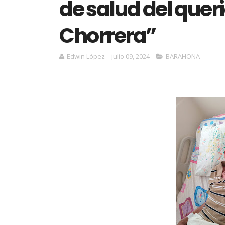
de salud del queri
Chorrera”
Edwin López
julio 09, 2024
BARAHONA