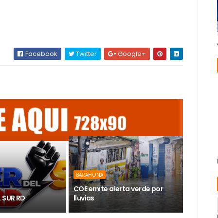
Facebook
Twitter
Google+
BARAHONA
COE emite alerta verde por
L SUR RD
lluvias