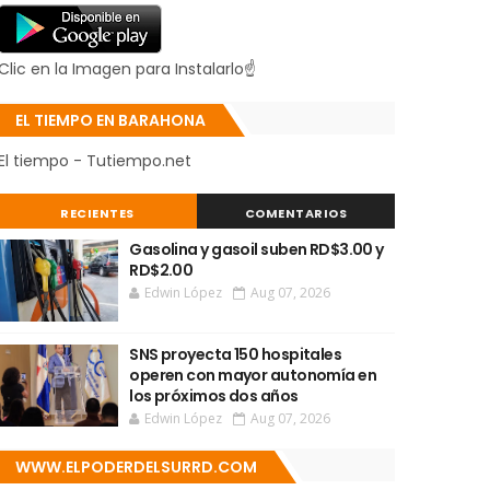
Clic en la Imagen para Instalarlo☝
EL TIEMPO EN BARAHONA
El tiempo - Tutiempo.net
RECIENTES
COMENTARIOS
Gasolina y gasoil suben RD$3.00 y
RD$2.00
Edwin López
Aug 07, 2026
SNS proyecta 150 hospitales
operen con mayor autonomía en
los próximos dos años
Edwin López
Aug 07, 2026
WWW.ELPODERDELSURRD.COM