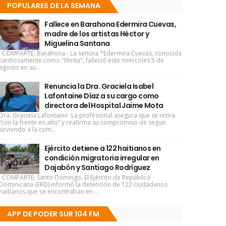
POPULARES DE LA SEMANA
Fallece en Barahona Edermira Cuevas,
madre de los artistas Héctor y
Miguelina Santana
COMPARTE: Barahona.- La señora *Edermira Cuevas, conocida
cariñosamente como "Mirita", falleció este miércoles 5 de
agosto en su...
Renuncia la Dra. Graciela Isabel
Lafontaine Díaz a su cargo como
directora del Hospital Jaime Mota
Dra. Graciela Lafontaine La profesional asegura que se retira
“con la frente en alto” y reafirma su compromiso de seguir
sirviendo a la com...
Ejército detiene a 122 haitianos en
condición migratoria irregular en
Dajabón y Santiago Rodríguez
COMPARTE: Santo Domingo. El Ejército de República
Dominicana (ERD) informó la detención de 122 ciudadanos
haitianos que se encontraban en ...
APP DE PODER SUR 104 FM