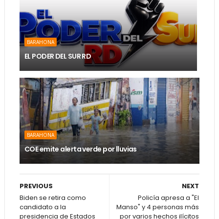
BARAHONA
EL PODER DEL SUR RD
BARAHONA
COE emite alerta verde por lluvias
PREVIOUS
NEXT
Biden se retira como
Policía apresa a "El
candidato a la
Manso" y 4 personas más
presidencia de Estados
por varios hechos ilícitos