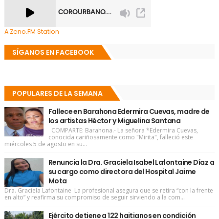
A Zeno.FM Station
SÍGANOS EN FACEBOOK
POPULARES DE LA SEMANA
Fallece en Barahona Edermira Cuevas, madre de
los artistas Héctor y Miguelina Santana
COMPARTE: Barahona.- La señora *Edermira Cuevas,
conocida cariñosamente como "Mirita", falleció este
miércoles 5 de agosto en su...
Renuncia la Dra. Graciela Isabel Lafontaine Díaz a
su cargo como directora del Hospital Jaime
Mota
Dra. Graciela Lafontaine La profesional asegura que se retira “con la frente
en alto” y reafirma su compromiso de seguir sirviendo a la com...
Ejército detiene a 122 haitianos en condición