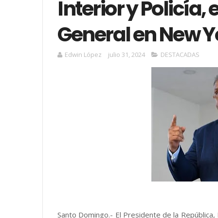
Interior y Policía
General en New Y
Edwin López
julio 31, 2024
DESTACADAS
Santo Domingo.- El Presidente de la República, 