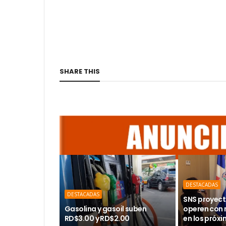
SHARE THIS
DESTACADAS
DESTACADAS
SNS proyect
Gasolina y gasoil suben
operen con
RD$3.00 y RD$2.00
en los próx