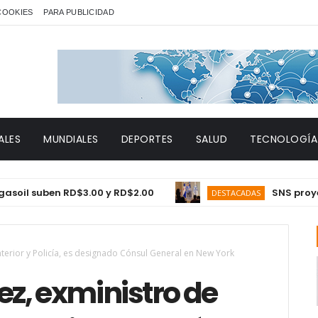
 COOKIES
PARA PUBLICIDAD
ALES
MUNDIALES
DEPORTES
SALUD
TECNOLOGÍA
suben RD$3.00 y RD$2.00
SNS proyecta 150
DESTACADAS
nterior y Policía, es designado Cónsul General en New York
z, exministro de