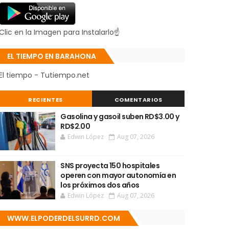
Clic en la Imagen para Instalarlo☝
EL TIEMPO EN BARAHONA
El tiempo - Tutiempo.net
RECIENTES
COMENTARIOS
Gasolina y gasoil suben RD$3.00 y
RD$2.00
Edwin López
Aug 07, 2026
SNS proyecta 150 hospitales
operen con mayor autonomía en
los próximos dos años
Edwin López
Aug 07, 2026
WWW.ELPODERDELSURRD.COM