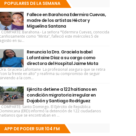
POPULARES DE LA SEMANA
Fallece en Barahona Edermira Cuevas,
madre de los artistas Héctor y
Miguelina Santana
COMPARTE: Barahona.- La señora *Edermira Cuevas, conocida
cariñosamente como "Mirita", falleció este miércoles 5 de
agosto en su...
Renuncia la Dra. Graciela Isabel
Lafontaine Díaz a su cargo como
directora del Hospital Jaime Mota
Dra. Graciela Lafontaine La profesional asegura que se retira
“con la frente en alto” y reafirma su compromiso de seguir
sirviendo a la com...
Ejército detiene a 122 haitianos en
condición migratoria irregular en
Dajabón y Santiago Rodríguez
COMPARTE: Santo Domingo. El Ejército de República
Dominicana (ERD) informó la detención de 122 ciudadanos
haitianos que se encontraban en ...
APP DE PODER SUR 104 FM