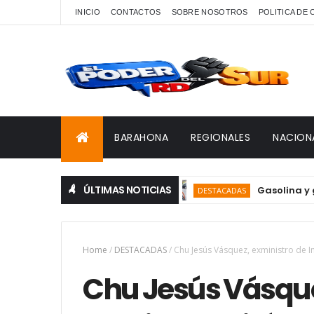
INICIO
CONTACTOS
SOBRE NOSOTROS
POLITICA DE
BARAHONA
REGIONALES
NACION
ÚLTIMAS NOTICIAS
Gasolina y gasoil 
DESTACADAS
Home
/
DESTACADAS
/
Chu Jesús Vásquez, exministro de I
Chu Jesús Vásque