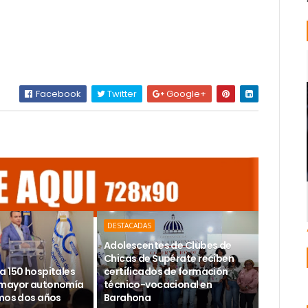
Facebook
Twitter
Google+
DESTACADAS
Adolescentes de Clubes de
Chicas de Supérate reciben
a 150 hospitales
certificados de formación
 mayor autonomía
técnico-vocacional en
imos dos años
Barahona