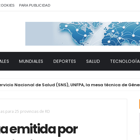
 COOKIES
PARA PUBLICIDAD
ALES
MUNDIALES
DEPORTES
SALUD
TECNOLOGÍA
acional de Salud (SNS), UNFPA, la mesa técnica de Género y VIH
ias para 25 provincias de RD
a emitida por