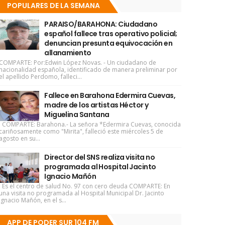
POPULARES DE LA SEMANA
PARAISO/BARAHONA: Ciudadano
español fallece tras operativo policial;
denuncian presunta equivocación en
allanamiento
COMPARTE: Por:Edwin López Novas. - Un ciudadano de
nacionalidad española, identificado de manera preliminar por
el apellido Perdomo, falleci...
Fallece en Barahona Edermira Cuevas,
madre de los artistas Héctor y
Miguelina Santana
COMPARTE: Barahona.- La señora *Edermira Cuevas, conocida
cariñosamente como "Mirita", falleció este miércoles 5 de
agosto en su...
Director del SNS realiza visita no
programada al Hospital Jacinto
Ignacio Mañón
Es el centro de salud No. 97 con cero deuda COMPARTE: En
una visita no programada al Hospital Municipal Dr. Jacinto
Ignacio Mañón, en el s...
APP DE PODER SUR 104 FM