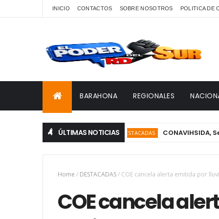
INICIO
CONTACTOS
SOBRE NOSOTROS
POLITICA DE
BARAHONA
REGIONALES
NACION
ÚLTIMAS NOTICIAS
CONAVIHSIDA, Servicio N
DESTACADAS
Home
/
DESTACADAS
/
COE cancela alerta emitida por lluv
COE cancela alert