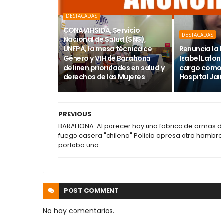
DESTACADAS
CONAVIHSIDA, Servicio
DESTACADAS
Nacional de Salud (SNS),
UNFPA, la mesa técnica de
Renuncia la 
Género y VIH de Barahona
Isabel Lafon
definen prioridades en salud y
cargo como 
derechos de las Mujeres
Hospital Ja
PREVIOUS
BARAHONA: Al parecer hay una fabrica de armas 
fuego casera "chilena" Policia apresa otro hombr
portaba una.
POST
COMMENT
No hay comentarios.