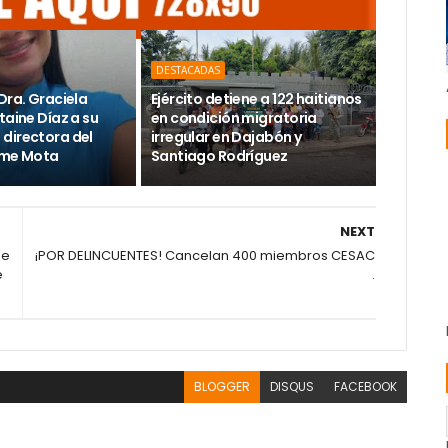
DESTACADAS
Dra. Graciela
Ejército detiene a 122 haitianos
taine Díaz a su
en condición migratoria
directora del
irregular en Dajabón y
ime Mota
Santiago Rodríguez
NEXT
de
¡POR DELINCUENTES! Cancelan 400 miembros CESAC
e
.
BLOGGER
DISQUS
FACEBOOK