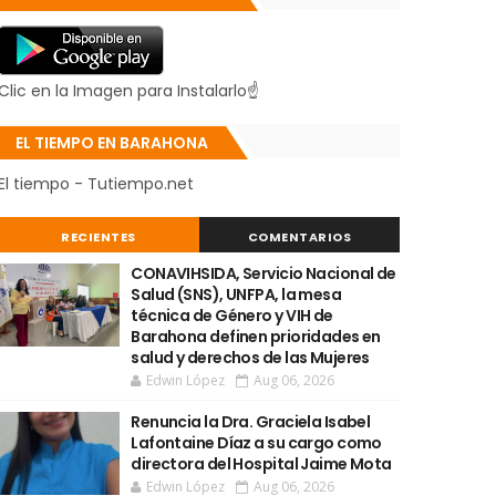
Clic en la Imagen para Instalarlo☝
EL TIEMPO EN BARAHONA
El tiempo - Tutiempo.net
RECIENTES
COMENTARIOS
CONAVIHSIDA, Servicio Nacional de
Salud (SNS), UNFPA, la mesa
técnica de Género y VIH de
Barahona definen prioridades en
salud y derechos de las Mujeres
Edwin López
Aug 06, 2026
Renuncia la Dra. Graciela Isabel
Lafontaine Díaz a su cargo como
directora del Hospital Jaime Mota
Edwin López
Aug 06, 2026