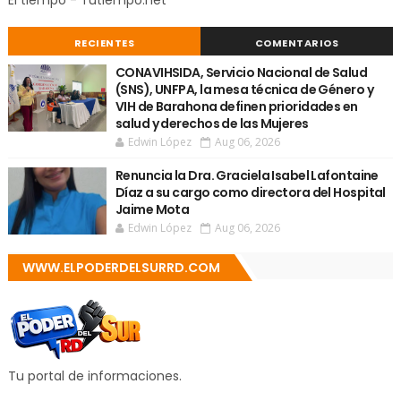
El tiempo - Tutiempo.net
RECIENTES
COMENTARIOS
CONAVIHSIDA, Servicio Nacional de Salud
(SNS), UNFPA, la mesa técnica de Género y
VIH de Barahona definen prioridades en
salud y derechos de las Mujeres
Edwin López
Aug 06, 2026
Renuncia la Dra. Graciela Isabel Lafontaine
Díaz a su cargo como directora del Hospital
Jaime Mota
Edwin López
Aug 06, 2026
WWW.ELPODERDELSURRD.COM
Tu portal de informaciones.