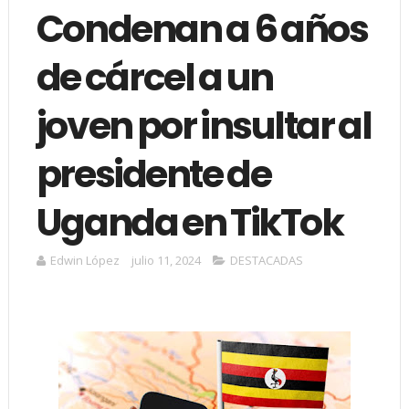
Condenan a 6 años
de cárcel a un
joven por insultar al
presidente de
Uganda en TikTok
Edwin López
julio 11, 2024
DESTACADAS