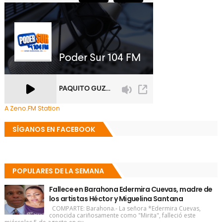
A Zeno.FM Station
SÍGANOS EN FACEBOOK
POPULARES DE LA SEMANA
Fallece en Barahona Edermira Cuevas, madre de
los artistas Héctor y Miguelina Santana
COMPARTE: Barahona.- La señora *Edermira Cuevas,
conocida cariñosamente como "Mirita", falleció este