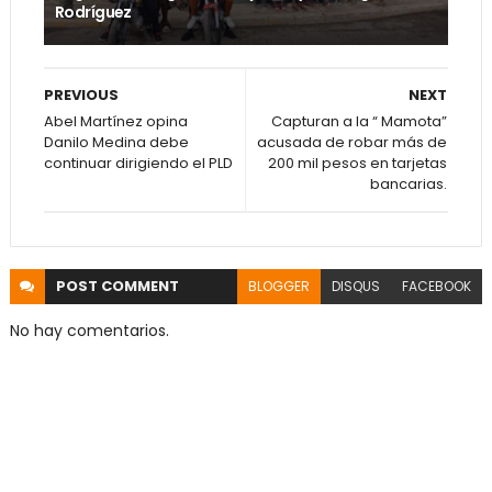
Rodríguez
PREVIOUS
NEXT
Abel Martínez opina
Capturan a la “ Mamota”
Danilo Medina debe
acusada de robar más de
continuar dirigiendo el PLD
200 mil pesos en tarjetas
bancarias.
POST
COMMENT
BLOGGER
DISQUS
FACEBOOK
No hay comentarios.