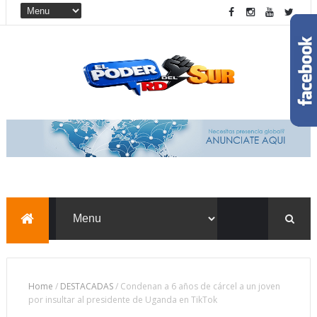
Home
/
DESTACADAS
/
Condenan a 6 años de cárcel a un joven
por insultar al presidente de Uganda en TikTok