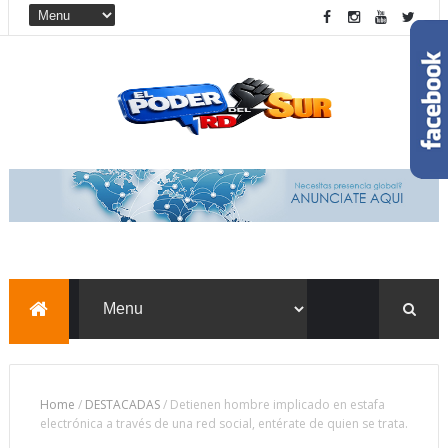
Home
/
DESTACADAS
/
Detienen hombre implicado en estafa
electrónica a través de una red social, entérate de quien se trata.