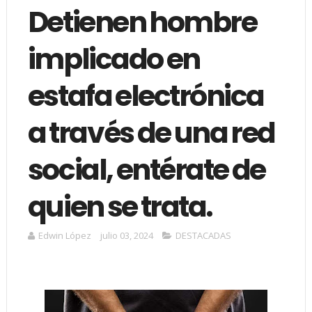
Detienen hombre
implicado en
estafa electrónica
a través de una red
social, entérate de
quien se trata.
Edwin López
julio 03, 2024
DESTACADAS