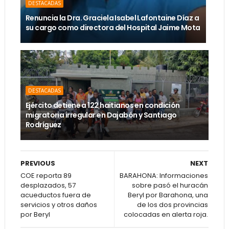
DESTACADAS
Renuncia la Dra. Graciela Isabel Lafontaine Díaz a
su cargo como directora del Hospital Jaime Mota
DESTACADAS
Ejército detiene a 122 haitianos en condición
migratoria irregular en Dajabón y Santiago
Rodríguez
PREVIOUS
NEXT
COE reporta 89
BARAHONA: Informaciones
desplazados, 57
sobre pasó el huracán
acueductos fuera de
Beryl por Barahona, una
servicios y otros daños
de los dos provincias
por Beryl
colocadas en alerta roja.