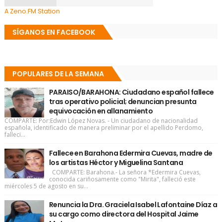
A Zeno.FM Station
SÍGANOS EN FACEBOOK
POPULARES DE LA SEMANA
PARAISO/BARAHONA: Ciudadano español fallece
tras operativo policial; denuncian presunta
equivocación en allanamiento
COMPARTE: Por:Edwin López Novas. - Un ciudadano de nacionalidad
española, identificado de manera preliminar por el apellido Perdomo,
falleci...
Fallece en Barahona Edermira Cuevas, madre de
los artistas Héctor y Miguelina Santana
COMPARTE: Barahona.- La señora *Edermira Cuevas,
conocida cariñosamente como "Mirita", falleció este
miércoles 5 de agosto en su...
Renuncia la Dra. Graciela Isabel Lafontaine Díaz a
su cargo como directora del Hospital Jaime