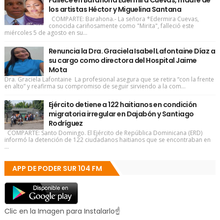
Fallece en Barahona Edermira Cuevas, madre de
los artistas Héctor y Miguelina Santana
COMPARTE: Barahona.- La señora *Edermira Cuevas,
conocida cariñosamente como "Mirita", falleció este
miércoles 5 de agosto en su...
Renuncia la Dra. Graciela Isabel Lafontaine Díaz a
su cargo como directora del Hospital Jaime
Mota
Dra. Graciela Lafontaine La profesional asegura que se retira “con la frente
en alto” y reafirma su compromiso de seguir sirviendo a la com...
Ejército detiene a 122 haitianos en condición
migratoria irregular en Dajabón y Santiago
Rodríguez
COMPARTE: Santo Domingo. El Ejército de República Dominicana (ERD)
informó la detención de 122 ciudadanos haitianos que se encontraban en
...
APP DE PODER SUR 104 FM
Clic en la Imagen para Instalarlo☝