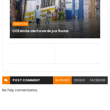
BARAHONA
COE emite alerta verde por lluvias
POST
COMMENT
BLOGGER
DISQUS
FACEBOOK
No hay comentarios.