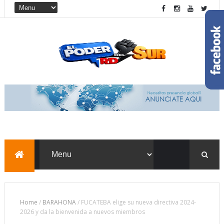
Home
/
BARAHONA
/
FUCATEBA elige su nueva directiva 2024-
2026 y da la bienvenida a nuevos miembros