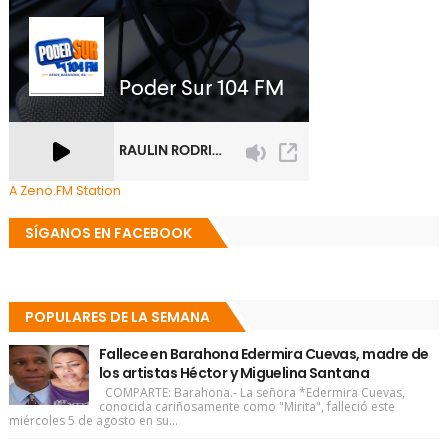
A Zeno.FM Station
SÍGANOS EN FACEBOOK
POPULARES DE LA SEMANA
Fallece en Barahona Edermira Cuevas, madre de
los artistas Héctor y Miguelina Santana
COMPARTE: Barahona.- La señora *Edermira Cuevas,
conocida cariñosamente como "Mirita", falleció este
miércoles 5 de agosto en su...