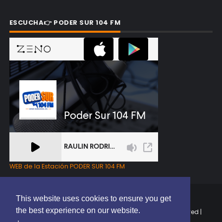
ESCUCHA👉 PODER SUR 104 FM
WEB de la Estación PODER SUR 104 FM
This website uses cookies to ensure you get
the best experience on our website.
Copyright © 2025 | EL PODER DEL SUR RD | All Rights Reserved |
Elaborado por
ThemeXpose