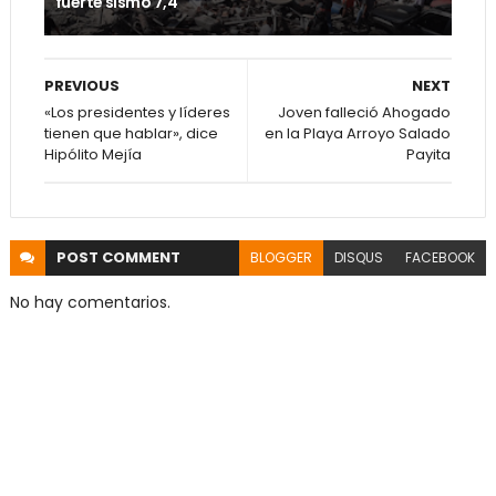
fuerte sismo 7,4
PREVIOUS
NEXT
«Los presidentes y líderes
Joven falleció Ahogado
tienen que hablar», dice
en la Playa Arroyo Salado
Hipólito Mejía
Payita
POST
COMMENT
BLOGGER
DISQUS
FACEBOOK
No hay comentarios.