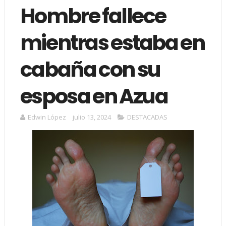
Hombre fallece
mientras estaba en
cabaña con su
esposa en Azua
Edwin López
julio 13, 2024
DESTACADAS