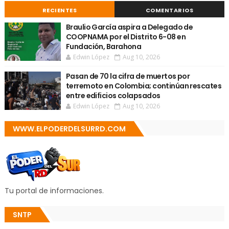
RECIENTES
COMENTARIOS
Braulio García aspira a Delegado de
COOPNAMA por el Distrito 6-08 en
Fundación, Barahona
Edwin López
Aug 10, 2026
Pasan de 70 la cifra de muertos por
terremoto en Colombia; continúan rescates
entre edificios colapsados
Edwin López
Aug 10, 2026
WWW.ELPODERDELSURRD.COM
Tu portal de informaciones.
SNTP