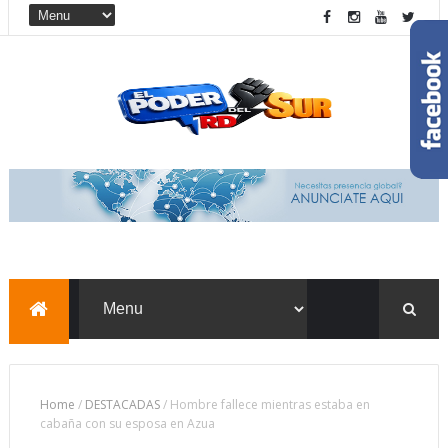
Home
/
DESTACADAS
/
Hombre fallece mientras estaba en
cabaña con su esposa en Azua