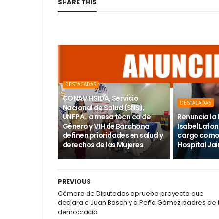
SHARE THIS
DESTACADAS
CONAVIHSIDA, Servicio
DESTACADAS
Nacional de Salud (SNS),
UNFPA, la mesa técnica de
Renuncia la 
Género y VIH de Barahona
Isabel Lafon
definen prioridades en salud y
cargo como 
derechos de las Mujeres
Hospital Ja
PREVIOUS
Cámara de Diputados aprueba proyecto que
declara a Juan Bosch y a Peña Gómez padres de 
democracia