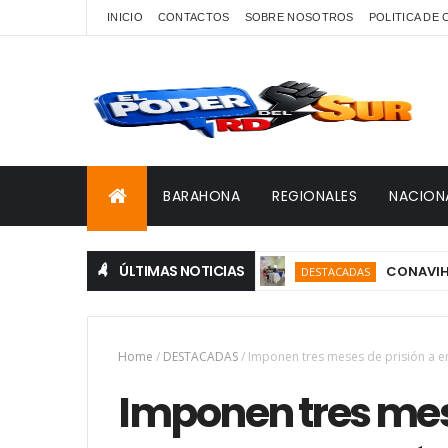
INICIO
CONTACTOS
SOBRE NOSOTROS
POLITICA DE
BARAHONA
REGIONALES
NACION
ÚLTIMAS NOTICIAS
CONAVIHSIDA, Se
DESTACADAS
Home
/
DESTACADAS
/
Imponen tres meses de prisión a e
Imponen tres mes