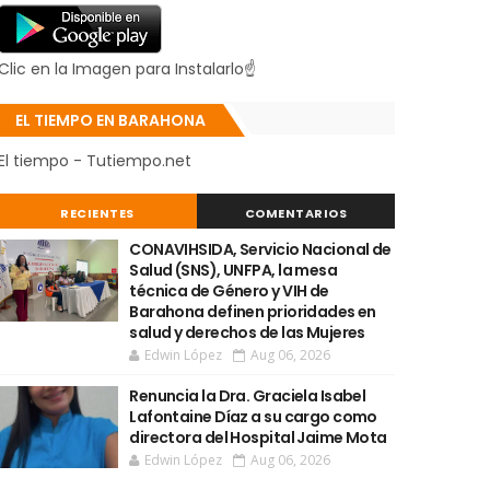
Clic en la Imagen para Instalarlo☝
EL TIEMPO EN BARAHONA
El tiempo - Tutiempo.net
RECIENTES
COMENTARIOS
CONAVIHSIDA, Servicio Nacional de
Salud (SNS), UNFPA, la mesa
técnica de Género y VIH de
Barahona definen prioridades en
salud y derechos de las Mujeres
Edwin López
Aug 06, 2026
Renuncia la Dra. Graciela Isabel
Lafontaine Díaz a su cargo como
directora del Hospital Jaime Mota
Edwin López
Aug 06, 2026