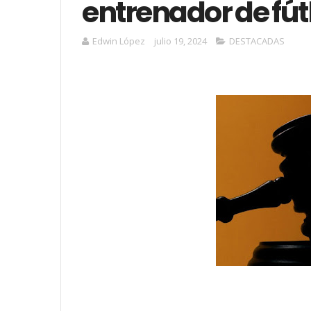
entrenador de fút
Edwin López
julio 19, 2024
DESTACADAS