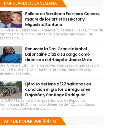
POPULARES DE LA SEMANA
Fallece en Barahona Edermira Cuevas,
madre de los artistas Héctor y
Miguelina Santana
COMPARTE: Barahona.- La señora *Edermira Cuevas, conocida
cariñosamente como "Mirita", falleció este miércoles 5 de
agosto en su...
Renuncia la Dra. Graciela Isabel
Lafontaine Díaz a su cargo como
directora del Hospital Jaime Mota
Dra. Graciela Lafontaine La profesional asegura que se retira
“con la frente en alto” y reafirma su compromiso de seguir
sirviendo a la com...
Ejército detiene a 122 haitianos en
condición migratoria irregular en
Dajabón y Santiago Rodríguez
COMPARTE: Santo Domingo. El Ejército de República
Dominicana (ERD) informó la detención de 122 ciudadanos
haitianos que se encontraban en ...
APP DE PODER SUR 104 FM