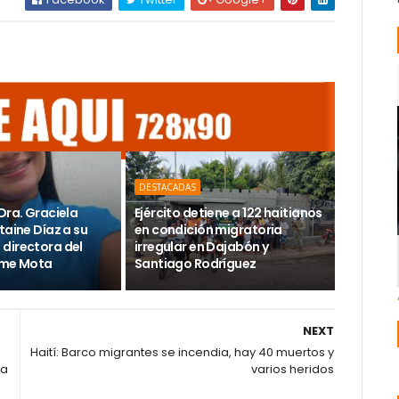
DESTACADAS
Dra. Graciela
Ejército detiene a 122 haitianos
taine Díaz a su
en condición migratoria
directora del
irregular en Dajabón y
ime Mota
Santiago Rodríguez
NEXT
Haití: Barco migrantes se incendia, hay 40 muertos y
la
varios heridos