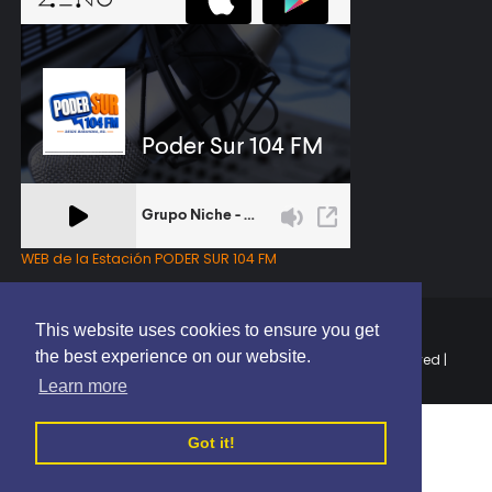
WEB de la Estación PODER SUR 104 FM
This website uses cookies to ensure you get
the best experience on our website.
Copyright © 2025 | EL PODER DEL SUR RD | All Rights Reserved |
Elaborado por
ThemeXpose
Learn more
Got it!