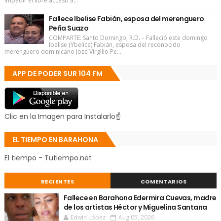
impedir el libre acceso a...
Fallece Ibelise Fabián, esposa del merenguero
Peña Suazo
COMPARTE: Santo Domingo, R.D. – Falleció este domingo
Ibelise (Ybelice) Fabián, esposa del reconocido
merenguero dominicano José Virgilio Pe...
APP DE PODER SUR 104 FM
Clic en la Imagen para Instalarlo☝
EL TIEMPO EN BARAHONA
El tiempo - Tutiempo.net
RECIENTES
COMENTARIOS
Fallece en Barahona Edermira Cuevas, madre
de los artistas Héctor y Miguelina Santana
Edwin López
Aug 05, 2026