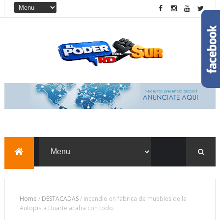
Home
/
DESTACADAS
/
Incendio en fabrica de muebles de la
Autopista Duarte acaba con todo.