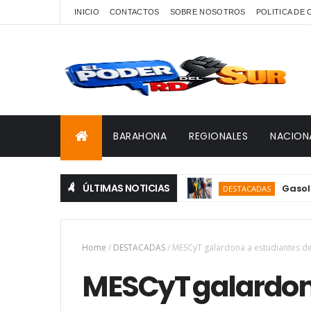
INICIO
CONTACTOS
SOBRE NOSOTROS
POLITICA DE
BARAHONA
REGIONALES
NACION
ÚLTIMAS NOTICIAS
Gasolina y ga
DESTACADAS
Home
/
DESTACADAS
/
MESCyT galardona a estudiantes d
MESCyT galardona