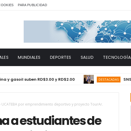
 COOKIES
PARA PUBLICIDAD
ALES
MUNDIALES
DEPORTES
SALUD
TECNOLOGÍA
soil suben RD$3.00 y RD$2.00
SNS proyec
DESTACADAS
e UCATEBA por emprendimiento deportivo y proyecto TourAr.
 a estudiantes de