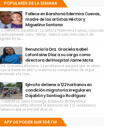
POPULARES DE LA SEMANA
Fallece en Barahona Edermira Cuevas,
madre de los artistas Héctor y
Miguelina Santana
COMPARTE: Barahona.- La señora *Edermira Cuevas, conocida
cariñosamente como "Mirita", falleció este miércoles 5 de
agosto en su...
Renuncia la Dra. Graciela Isabel
Lafontaine Díaz a su cargo como
directora del Hospital Jaime Mota
Dra. Graciela Lafontaine La profesional asegura que se retira
“con la frente en alto” y reafirma su compromiso de seguir
sirviendo a la com...
Ejército detiene a 122 haitianos en
condición migratoria irregular en
Dajabón y Santiago Rodríguez
COMPARTE: Santo Domingo. El Ejército de República
Dominicana (ERD) informó la detención de 122 ciudadanos
haitianos que se encontraban en ...
APP DE PODER SUR 104 FM