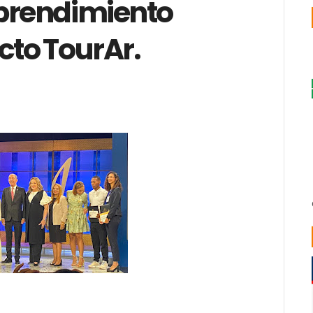
prendimiento
cto TourAr.