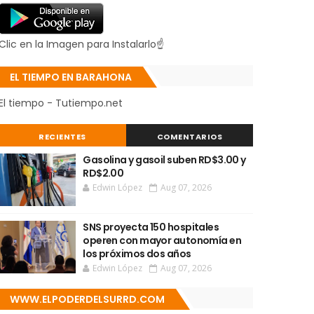
Clic en la Imagen para Instalarlo☝
EL TIEMPO EN BARAHONA
El tiempo - Tutiempo.net
RECIENTES
COMENTARIOS
Gasolina y gasoil suben RD$3.00 y
RD$2.00
Edwin López
Aug 07, 2026
SNS proyecta 150 hospitales
operen con mayor autonomía en
los próximos dos años
Edwin López
Aug 07, 2026
WWW.ELPODERDELSURRD.COM