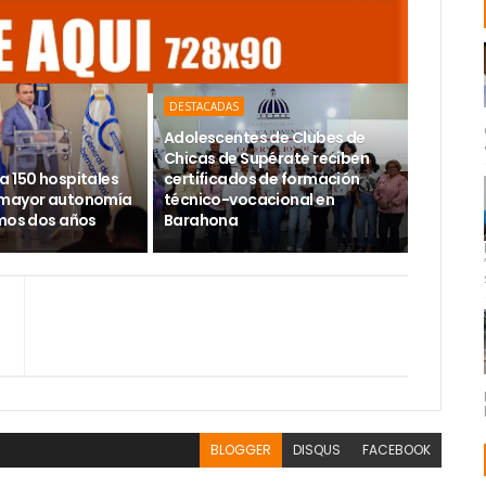
DESTACADAS
Adolescentes de Clubes de
Chicas de Supérate reciben
a 150 hospitales
certificados de formación
 mayor autonomía
técnico-vocacional en
imos dos años
Barahona
BLOGGER
DISQUS
FACEBOOK