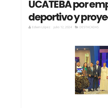
UCATEBA por em
deportivo y proye
Edwin López
julio 12, 2024
DESTACADAS