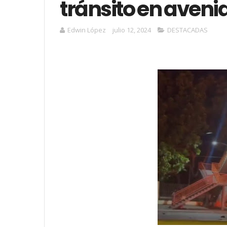
tránsito en avenid
Edwin López
julio 12, 2024
DESTACADAS