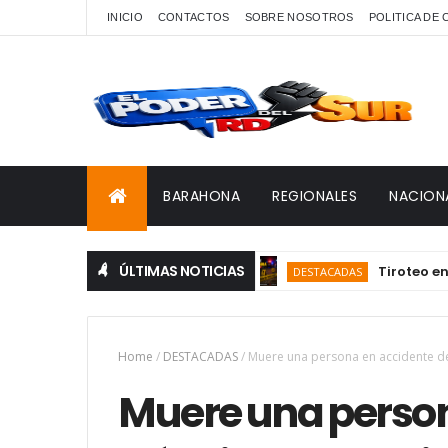
INICIO
CONTACTOS
SOBRE NOSOTROS
POLITICA DE
BARAHONA
REGIONALES
NACION
ÚLTIMAS NOTICIAS
Tiroteo en Villa 
DESTACADAS
Home
/
DESTACADAS
/
Muere una persona en accidente de
Muere una person