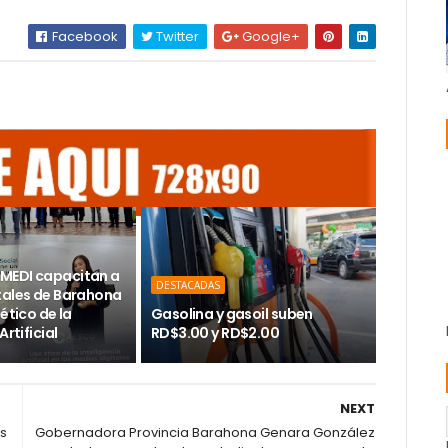
Facebook
Twitter
Google+
MEDI capacitan a
DESTACADAS
tales de Barahona
 ético de la
Gasolina y gasoil suben
Artificial
RD$3.00 y RD$2.00
NEXT
os
Gobernadora Provincia Barahona Genara González