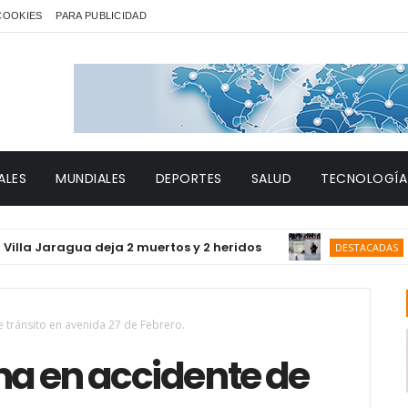
 COOKIES
PARA PUBLICIDAD
ALES
MUNDIALES
DEPORTES
SALUD
TECNOLOGÍA
Jaragua deja 2 muertos y 2 heridos
CAC y S
DESTACADAS
 tránsito en avenida 27 de Febrero.
a en accidente de