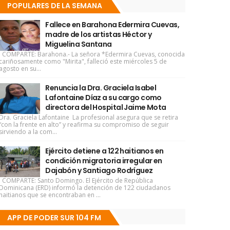
POPULARES DE LA SEMANA
Fallece en Barahona Edermira Cuevas,
madre de los artistas Héctor y
Miguelina Santana
COMPARTE: Barahona.- La señora *Edermira Cuevas, conocida
cariñosamente como "Mirita", falleció este miércoles 5 de
agosto en su...
Renuncia la Dra. Graciela Isabel
Lafontaine Díaz a su cargo como
directora del Hospital Jaime Mota
Dra. Graciela Lafontaine La profesional asegura que se retira
“con la frente en alto” y reafirma su compromiso de seguir
sirviendo a la com...
Ejército detiene a 122 haitianos en
condición migratoria irregular en
Dajabón y Santiago Rodríguez
COMPARTE: Santo Domingo. El Ejército de República
Dominicana (ERD) informó la detención de 122 ciudadanos
haitianos que se encontraban en ...
APP DE PODER SUR 104 FM