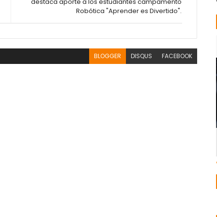
destaca aporte a los estudiantes campamento
Robótica "Aprender es Divertido".
BLOGGER
DISQUS
FACEBOOK