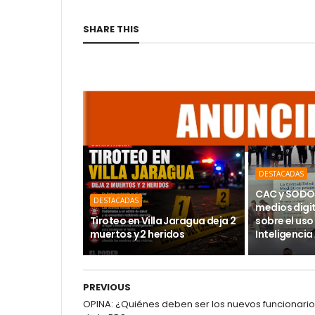
SHARE THIS
DESTACADAS
CAC y SODO
DESTACADAS
medios digi
Tiroteo en Villa Jaragua deja 2
sobre el uso
muertos y 2 heridos
Inteligencia 
PREVIOUS
OPINA: ¿Quiénes deben ser los nuevos funcionari