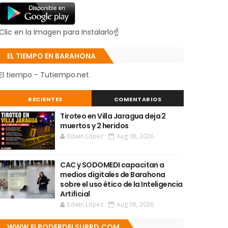
Clic en la Imagen para Instalarlo☝
EL TIEMPO EN BARAHONA
El tiempo - Tutiempo.net
RECIENTES
COMENTARIOS
Tiroteo en Villa Jaragua deja 2
muertos y 2 heridos
Edwin López
Aug 08, 2026
CAC y SODOMEDI capacitan a
medios digitales de Barahona
sobre el uso ético de la Inteligencia
Artificial
Edwin López
Aug 08, 2026
WWW.ELPODERDELSURRD.COM