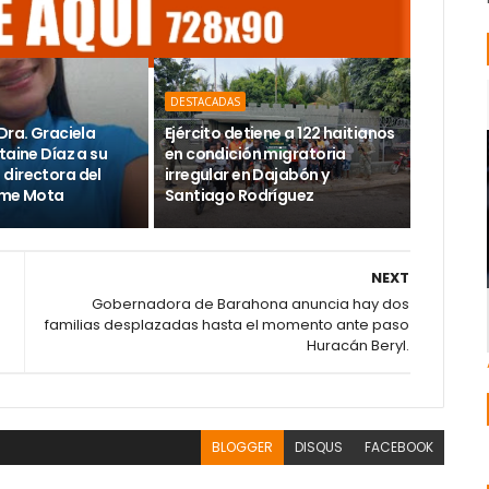
DESTACADAS
Dra. Graciela
Ejército detiene a 122 haitianos
taine Díaz a su
en condición migratoria
directora del
irregular en Dajabón y
ime Mota
Santiago Rodríguez
NEXT
Gobernadora de Barahona anuncia hay dos
familias desplazadas hasta el momento ante paso
Huracán Beryl.
BLOGGER
DISQUS
FACEBOOK