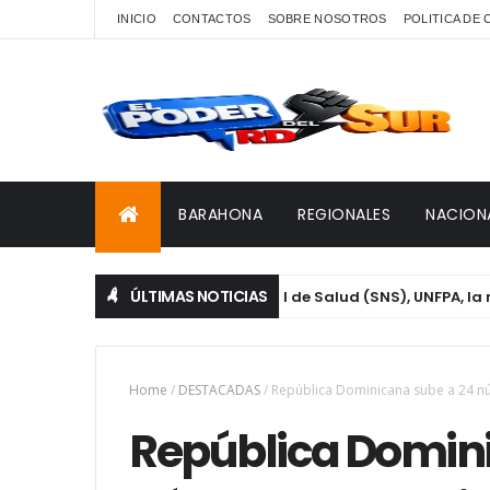
INICIO
CONTACTOS
SOBRE NOSOTROS
POLITICA DE
BARAHONA
REGIONALES
NACION
ÚLTIMAS NOTICIAS
ONAVIHSIDA, Servicio Nacional de Salud (SNS), UNFPA, la mesa t
Home
/
DESTACADAS
/
República Dominicana sube a 24 nú
República Domini