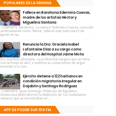
POPULARES DE LA SEMANA
Fallece en Barahona Edermira Cuevas,
madre de los artistas Héctor y
Miguelina Santana
COMPARTE: Barahona.- La señora *Edermira Cuevas, conocida
cariñosamente como "Mirita", falleció este miércoles 5 de
agosto en su...
Renuncia la Dra. Graciela Isabel
Lafontaine Díaz a su cargo como
directora del Hospital Jaime Mota
Dra. Graciela Lafontaine La profesional asegura que se retira
“con la frente en alto” y reafirma su compromiso de seguir
sirviendo a la com...
Ejército detiene a 122 haitianos en
condición migratoria irregular en
Dajabón y Santiago Rodríguez
COMPARTE: Santo Domingo. El Ejército de República
Dominicana (ERD) informó la detención de 122 ciudadanos
haitianos que se encontraban en ...
APP DE PODER SUR 104 FM