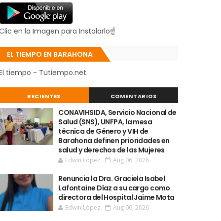
Clic en la Imagen para Instalarlo☝
EL TIEMPO EN BARAHONA
El tiempo - Tutiempo.net
RECIENTES
COMENTARIOS
CONAVIHSIDA, Servicio Nacional de
Salud (SNS), UNFPA, la mesa
técnica de Género y VIH de
Barahona definen prioridades en
salud y derechos de las Mujeres
Edwin López
Aug 06, 2026
Renuncia la Dra. Graciela Isabel
Lafontaine Díaz a su cargo como
directora del Hospital Jaime Mota
Edwin López
Aug 06, 2026