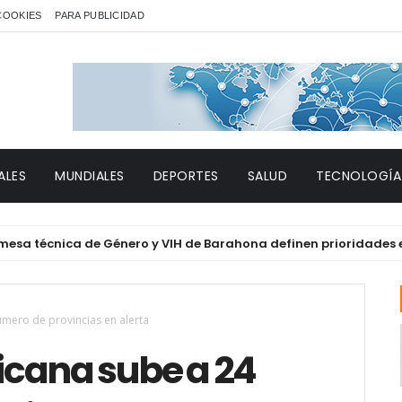
 COOKIES
PARA PUBLICIDAD
ALES
MUNDIALES
DEPORTES
SALUD
TECNOLOGÍA
écnica de Género y VIH de Barahona definen prioridades en salu
mero de provincias en alerta
cana sube a 24