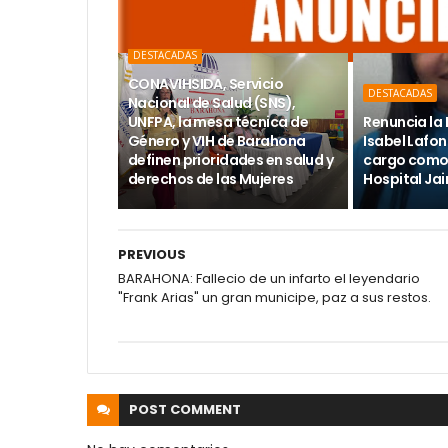
DESTACADAS
CONAVIHSIDA, Servicio
DESTACADAS
Nacional de Salud (SNS),
UNFPA, la mesa técnica de
Renuncia la 
Género y VIH de Barahona
Isabel Lafon
definen prioridades en salud y
cargo como 
derechos de las Mujeres
Hospital Ja
PREVIOUS
BARAHONA: Fallecio de un infarto el leyendario
"Frank Arias" un gran municipe, paz a sus restos.
POST
COMMENT