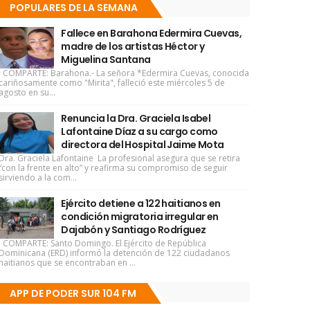
POPULARES DE LA SEMANA
Fallece en Barahona Edermira Cuevas,
madre de los artistas Héctor y
Miguelina Santana
COMPARTE: Barahona.- La señora *Edermira Cuevas, conocida
cariñosamente como "Mirita", falleció este miércoles 5 de
agosto en su...
Renuncia la Dra. Graciela Isabel
Lafontaine Díaz a su cargo como
directora del Hospital Jaime Mota
Dra. Graciela Lafontaine La profesional asegura que se retira
“con la frente en alto” y reafirma su compromiso de seguir
sirviendo a la com...
Ejército detiene a 122 haitianos en
condición migratoria irregular en
Dajabón y Santiago Rodríguez
COMPARTE: Santo Domingo. El Ejército de República
Dominicana (ERD) informó la detención de 122 ciudadanos
haitianos que se encontraban en ...
APP DE PODER SUR 104 FM