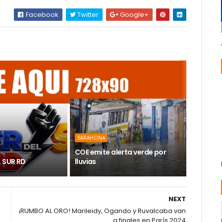
Facebook
Twitter
Google+
BARAHONA
COE emite alerta verde por
L SUR RD
lluvias
NEXT
¡RUMBO AL ORO! Marileidy, Ogando y Ruvalcaba van
a finales en París 2024