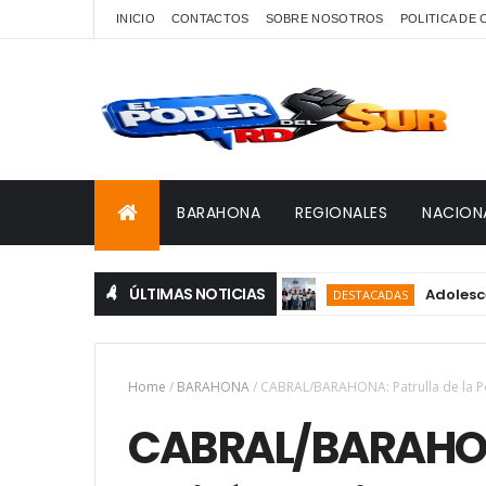
INICIO
CONTACTOS
SOBRE NOSOTROS
POLITICA DE
BARAHONA
REGIONALES
NACION
ÚLTIMAS NOTICIAS
Adolescentes d
DESTACADAS
Home
/
BARAHONA
/
CABRAL/BARAHONA: Patrulla de la P
CABRAL/BARAHONA