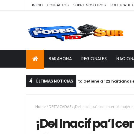
INICIO
CONTACTOS
SOBRE NOSOTROS
POLITICA DE
BARAHONA
REGIONALES
NACION
ÚLTIMAS NOTICIAS
Ejército detiene a 122 haitianos en con
DESTACADAS
Home
/
DESTACADAS
/
¡Del Inacif pa’l cementerio!, mujer 
¡Del Inacif pa’l c