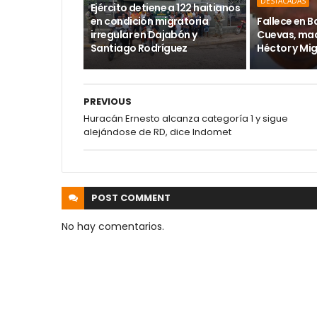
DESTACADAS
Ejército detiene a 122 haitianos
en condición migratoria
Fallece en 
irregular en Dajabón y
Cuevas, mad
Santiago Rodríguez
Héctor y Mi
PREVIOUS
Huracán Ernesto alcanza categoría 1 y sigue
alejándose de RD, dice Indomet
POST
COMMENT
No hay comentarios.