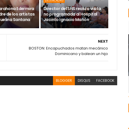
DESTACADAS
Barahona Edermira
Director del SNS realiza visita
re de los artistas
no programada al Hospital
guelina Santana
Jacinto Ignacio Mañón
NEXT
BOSTON: Encapuchados matan mecánico
Dominicano y balean un hijo
BLOGGER
DISQUS
FACEBOOK