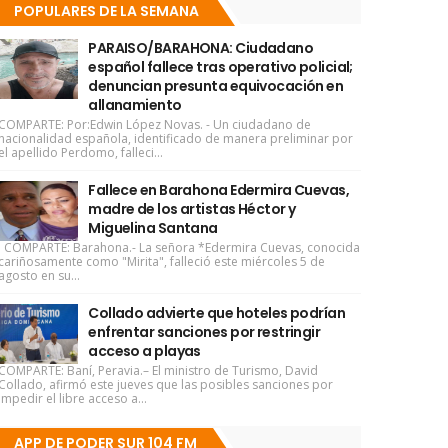
POPULARES DE LA SEMANA
PARAISO/BARAHONA: Ciudadano
español fallece tras operativo policial;
denuncian presunta equivocación en
allanamiento
COMPARTE: Por:Edwin López Novas. - Un ciudadano de
nacionalidad española, identificado de manera preliminar por
el apellido Perdomo, falleci...
Fallece en Barahona Edermira Cuevas,
madre de los artistas Héctor y
Miguelina Santana
COMPARTE: Barahona.- La señora *Edermira Cuevas, conocida
cariñosamente como "Mirita", falleció este miércoles 5 de
agosto en su...
Collado advierte que hoteles podrían
enfrentar sanciones por restringir
acceso a playas
COMPARTE: Baní, Peravia.– El ministro de Turismo, David
Collado, afirmó este jueves que las posibles sanciones por
impedir el libre acceso a...
APP DE PODER SUR 104 FM