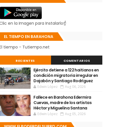
Clic en la Imagen para Instalarlo☝
EL TIEMPO EN BARAHONA
El tiempo - Tutiempo.net
RECIENTES
COMENTARIOS
Ejército detiene a 122 haitianos en
condición migratoria irregular en
Dajabón y Santiago Rodríguez
Edwin López
Aug 06, 2026
Fallece en Barahona Edermira
Cuevas, madre de los artistas
Héctor y Miguelina Santana
Edwin López
Aug 05, 2026
WWW.ELPODERDELSURRD.COM