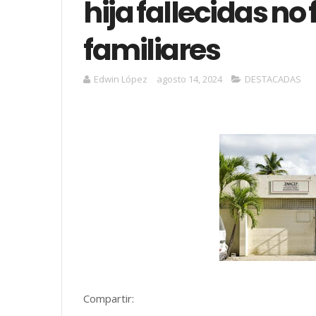
hija fallecidas no
familiares
Edwin López
agosto 14, 2024
DESTACADAS
Compartir: