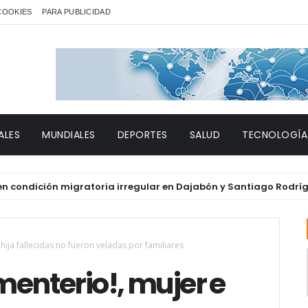
 COOKIES
PARA PUBLICIDAD
ALES
MUNDIALES
DEPORTES
SALUD
TECNOLOGÍA
dición migratoria irregular en Dajabón y Santiago Rodríguez
e hija fallecidas no fueron veladas por familiares
ementerio!, mujer e