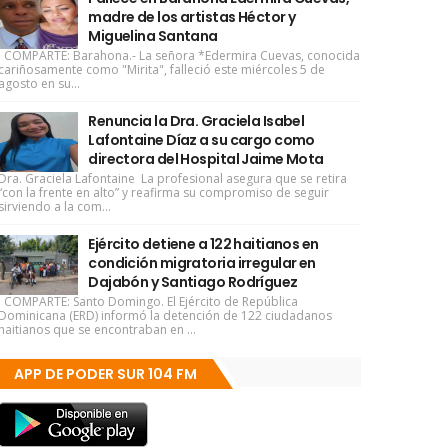
madre de los artistas Héctor y
Miguelina Santana
COMPARTE: Barahona.- La señora *Edermira Cuevas, conocida
cariñosamente como "Mirita", falleció este miércoles 5 de
agosto en su...
Renuncia la Dra. Graciela Isabel
Lafontaine Díaz a su cargo como
directora del Hospital Jaime Mota
Dra. Graciela Lafontaine La profesional asegura que se retira
“con la frente en alto” y reafirma su compromiso de seguir
sirviendo a la com...
Ejército detiene a 122 haitianos en
condición migratoria irregular en
Dajabón y Santiago Rodríguez
COMPARTE: Santo Domingo. El Ejército de República
Dominicana (ERD) informó la detención de 122 ciudadanos
haitianos que se encontraban en ...
APP DE PODER SUR 104 FM