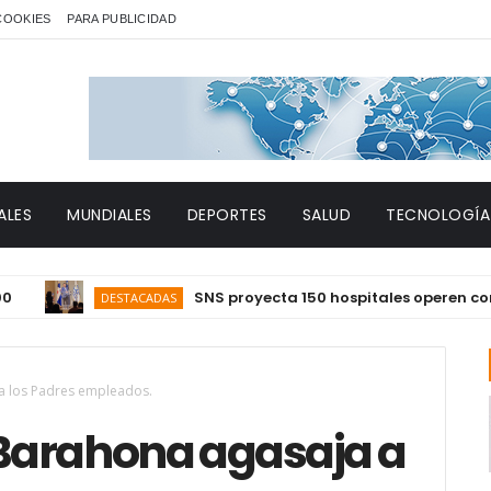
 COOKIES
PARA PUBLICIDAD
ALES
MUNDIALES
DEPORTES
SALUD
TECNOLOGÍA
SNS proyecta 150 hospitales operen con mayo
DESTACADAS
a los Padres empleados.
Barahona agasaja a