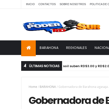
INICIO
CONTACTOS
SOBRE NOSOTROS
POLITICA DE
BARAHONA
REGIONALES
NACION
ÚLTIMAS NOTICIAS
Gasolina y gasoil suben RD$3.00 y RD$2.00
DESTACADAS
Home
/
BARAHONA
/
Gobernadora de Barahona agasaja 
Gobernadora de 