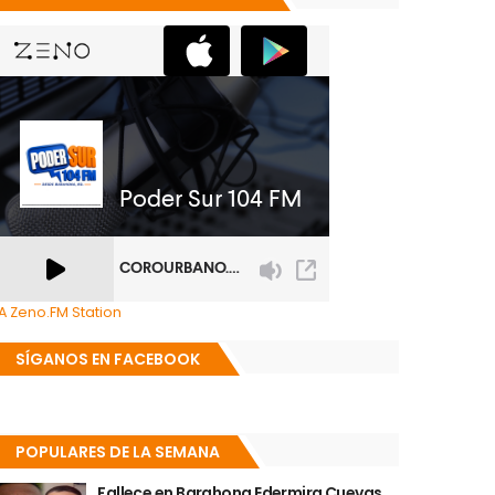
A Zeno.FM Station
SÍGANOS EN FACEBOOK
POPULARES DE LA SEMANA
Fallece en Barahona Edermira Cuevas,