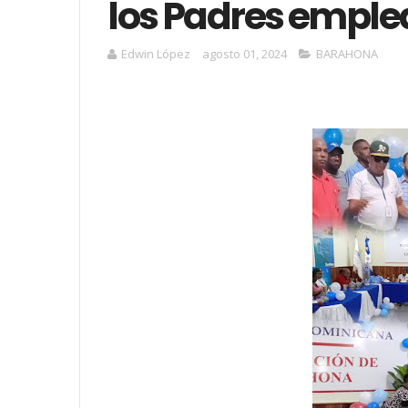
los Padres emple
Edwin López
agosto 01, 2024
BARAHONA