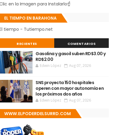
Clic en la Imagen para Instalarlo☝
EL TIEMPO EN BARAHONA
El tiempo - Tutiempo.net
RECIENTES
COMENTARIOS
Gasolina y gasoil suben RD$3.00 y
RD$2.00
Edwin López
Aug 07, 2026
SNS proyecta 150 hospitales
operen con mayor autonomía en
los próximos dos años
Edwin López
Aug 07, 2026
WWW.ELPODERDELSURRD.COM