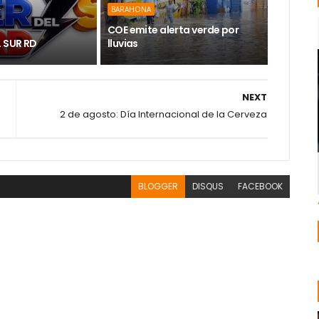
BARAHONA
COE emite alerta verde por
L SUR RD
lluvias
NEXT
2 de agosto: Día Internacional de la Cerveza
BLOGGER
DISQUS
FACEBOOK