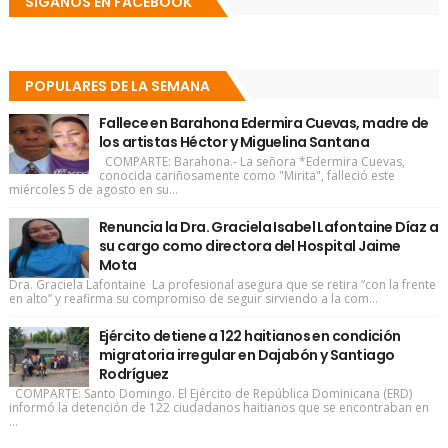
SÍGANOS EN FACEBOOK
POPULARES DE LA SEMANA
Fallece en Barahona Edermira Cuevas, madre de
los artistas Héctor y Miguelina Santana
COMPARTE: Barahona.- La señora *Edermira Cuevas,
conocida cariñosamente como "Mirita", falleció este
miércoles 5 de agosto en su...
Renuncia la Dra. Graciela Isabel Lafontaine Díaz a
su cargo como directora del Hospital Jaime
Mota
Dra. Graciela Lafontaine La profesional asegura que se retira “con la frente
en alto” y reafirma su compromiso de seguir sirviendo a la com...
Ejército detiene a 122 haitianos en condición
migratoria irregular en Dajabón y Santiago
Rodríguez
COMPARTE: Santo Domingo. El Ejército de República Dominicana (ERD)
informó la detención de 122 ciudadanos haitianos que se encontraban en
...