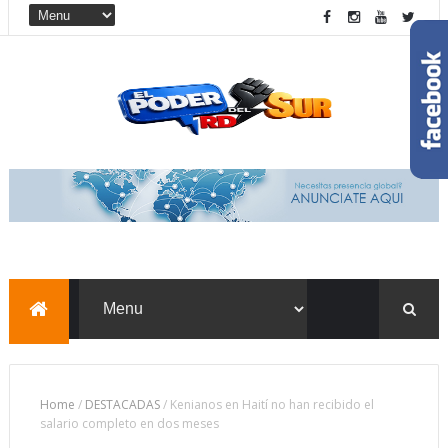
Home
/
DESTACADAS
/
Kenianos en Haití no han recibido el
salario completo en dos meses