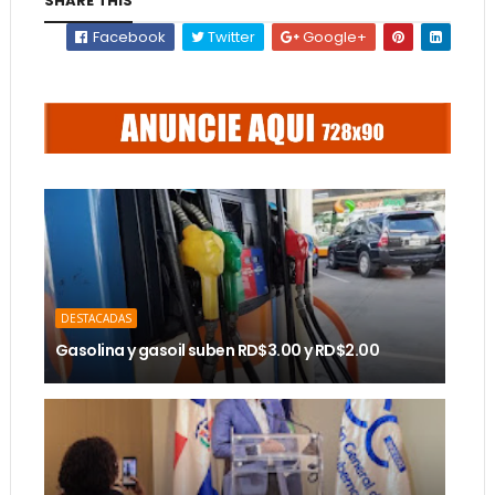
SHARE THIS
Facebook
Twitter
Google+
DESTACADAS
Gasolina y gasoil suben RD$3.00 y RD$2.00