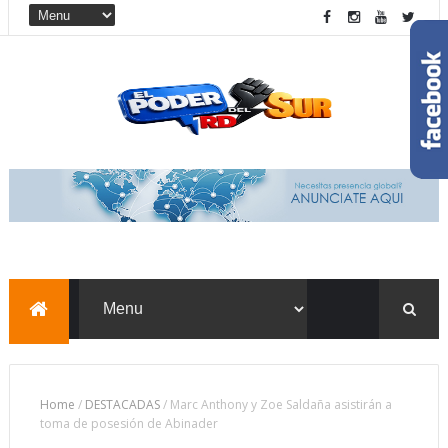
Home
/
DESTACADAS
/
Marc Anthony y Zoe Saldaña asistirán a
toma de posesión de Abinader