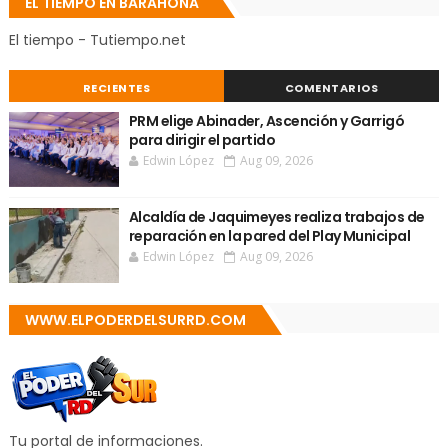
EL TIEMPO EN BARAHONA
El tiempo - Tutiempo.net
RECIENTES
COMENTARIOS
PRM elige Abinader, Ascención y Garrigó
para dirigir el partido
Edwin López
Aug 09, 2026
Alcaldía de Jaquimeyes realiza trabajos de
reparación en la pared del Play Municipal
Edwin López
Aug 09, 2026
WWW.ELPODERDELSURRD.COM
Tu portal de informaciones.