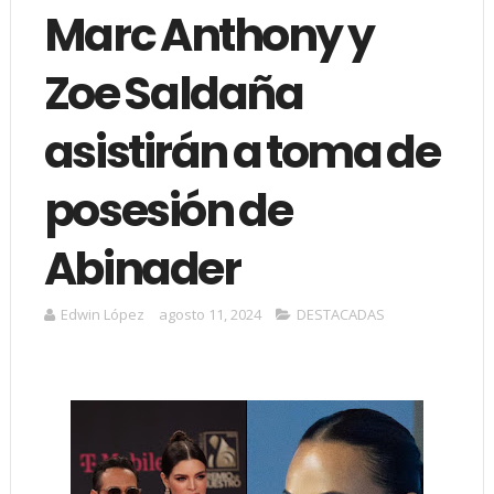
Marc Anthony y
Zoe Saldaña
asistirán a toma de
posesión de
Abinader
Edwin López
agosto 11, 2024
DESTACADAS