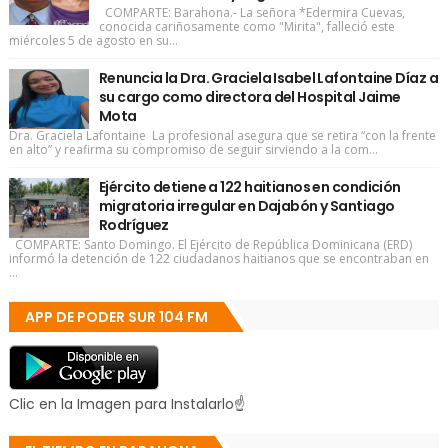
COMPARTE: Barahona.- La señora *Edermira Cuevas,
conocida cariñosamente como "Mirita", falleció este
miércoles 5 de agosto en su...
Renuncia la Dra. Graciela Isabel Lafontaine Díaz a
su cargo como directora del Hospital Jaime
Mota
Dra. Graciela Lafontaine La profesional asegura que se retira “con la frente
en alto” y reafirma su compromiso de seguir sirviendo a la com...
Ejército detiene a 122 haitianos en condición
migratoria irregular en Dajabón y Santiago
Rodríguez
COMPARTE: Santo Domingo. El Ejército de República Dominicana (ERD)
informó la detención de 122 ciudadanos haitianos que se encontraban en
...
APP DE PODER SUR 104 FM
Clic en la Imagen para Instalarlo☝