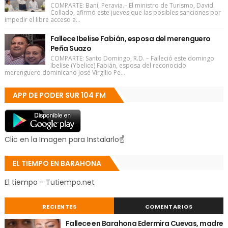
COMPARTE: Baní, Peravia.– El ministro de Turismo, David
Collado, afirmó este jueves que las posibles sanciones por
impedir el libre acceso a...
Fallece Ibelise Fabián, esposa del merenguero
Peña Suazo
COMPARTE: Santo Domingo, R.D. – Falleció este domingo
Ibelise (Ybelice) Fabián, esposa del reconocido
merenguero dominicano José Virgilio Pe...
APP DE PODER SUR 104 FM
Clic en la Imagen para Instalarlo☝
EL TIEMPO EN BARAHONA
El tiempo - Tutiempo.net
RECIENTES
COMENTARIOS
Fallece en Barahona Edermira Cuevas, madre