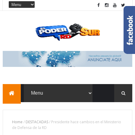
Home
/
DESTACADAS
/
Presidente hace cambios en el Ministerio
de Defensa de la RD