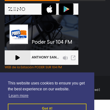
WEB de la Estación PODER SUR 104 FM
This website uses cookies to ensure you get
the best experience on our website.
Copyright © 2025 | EL PODER DEL SUR RD | All Rights Reserved |
Elaborado por
ThemeXpose
Learn more
Got it!