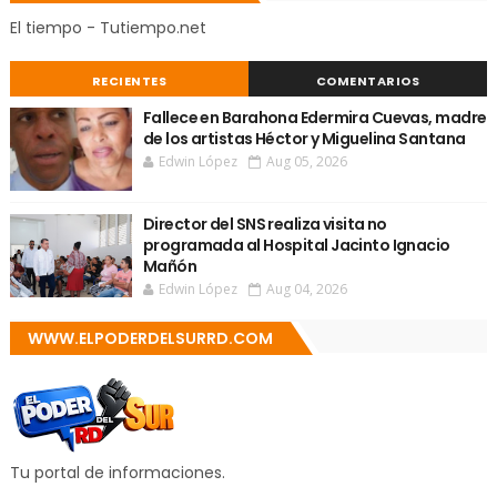
El tiempo - Tutiempo.net
RECIENTES
COMENTARIOS
Fallece en Barahona Edermira Cuevas, madre
de los artistas Héctor y Miguelina Santana
Edwin López
Aug 05, 2026
Director del SNS realiza visita no
programada al Hospital Jacinto Ignacio
Mañón
Edwin López
Aug 04, 2026
WWW.ELPODERDELSURRD.COM
Tu portal de informaciones.