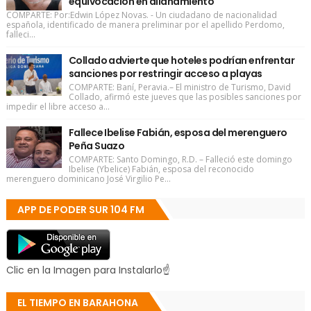
equivocación en allanamiento
COMPARTE: Por:Edwin López Novas. - Un ciudadano de nacionalidad
española, identificado de manera preliminar por el apellido Perdomo,
falleci...
Collado advierte que hoteles podrían enfrentar
sanciones por restringir acceso a playas
COMPARTE: Baní, Peravia.– El ministro de Turismo, David
Collado, afirmó este jueves que las posibles sanciones por
impedir el libre acceso a...
Fallece Ibelise Fabián, esposa del merenguero
Peña Suazo
COMPARTE: Santo Domingo, R.D. – Falleció este domingo
Ibelise (Ybelice) Fabián, esposa del reconocido
merenguero dominicano José Virgilio Pe...
APP DE PODER SUR 104 FM
Clic en la Imagen para Instalarlo☝
EL TIEMPO EN BARAHONA