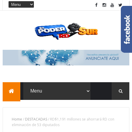
Home
/
DESTACADAS
/
RD$1,191 millones se ahorrará RD con
eliminación de 53 diputados