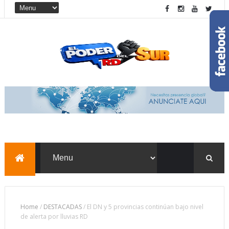
Home
/
DESTACADAS
/
El DN y 5 provincias continúan bajo nivel
de alerta por lluvias RD