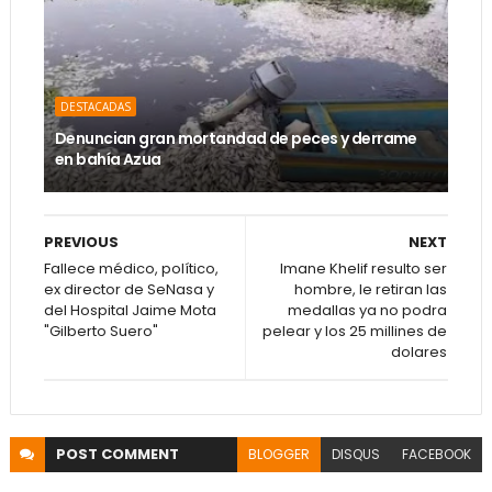
DESTACADAS
Denuncian gran mortandad de peces y derrame
en bahía Azua
PREVIOUS
NEXT
Fallece médico, político,
Imane Khelif resulto ser
ex director de SeNasa y
hombre, le retiran las
del Hospital Jaime Mota
medallas ya no podra
"Gilberto Suero"
pelear y los 25 millines de
dolares
POST
COMMENT
BLOGGER
DISQUS
FACEBOOK