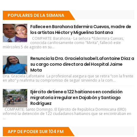
POPULARES DE LA SEMANA
Fallece en Barahona Edermira Cuevas, madre de
los artistas Héctor y Miguelina Santana
COMPARTE: Barahona.- La señora *Edermira Cuevas,
conocida cariñosamente como "Mirita", falleció este
miércoles 5 de agosto en su...
Renuncia la Dra. Graciela Isabel Lafontaine Díaz a
su cargo como directora del Hospital Jaime
Mota
Dra. Graciela Lafontaine La profesional asegura que se retira “con la frente
en alto” y reafirma su compromiso de seguir sirviendo a la com...
Ejército detiene a 122 haitianos en condición
migratoria irregular en Dajabón y Santiago
Rodríguez
COMPARTE: Santo Domingo. El Ejército de República Dominicana (ERD)
informó la detención de 122 ciudadanos haitianos que se encontraban en
...
APP DE PODER SUR 104 FM