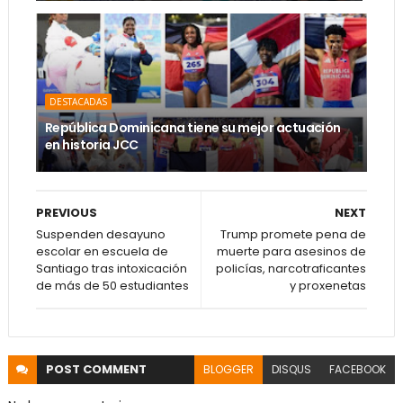
DESTACADAS
República Dominicana tiene su mejor actuación
en historia JCC
PREVIOUS
NEXT
Suspenden desayuno
Trump promete pena de
escolar en escuela de
muerte para asesinos de
Santiago tras intoxicación
policías, narcotraficantes
de más de 50 estudiantes
y proxenetas
POST
COMMENT
BLOGGER
DISQUS
FACEBOOK