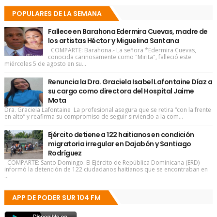
POPULARES DE LA SEMANA
Fallece en Barahona Edermira Cuevas, madre de
los artistas Héctor y Miguelina Santana
COMPARTE: Barahona.- La señora *Edermira Cuevas,
conocida cariñosamente como "Mirita", falleció este
miércoles 5 de agosto en su...
Renuncia la Dra. Graciela Isabel Lafontaine Díaz a
su cargo como directora del Hospital Jaime
Mota
Dra. Graciela Lafontaine La profesional asegura que se retira “con la frente
en alto” y reafirma su compromiso de seguir sirviendo a la com...
Ejército detiene a 122 haitianos en condición
migratoria irregular en Dajabón y Santiago
Rodríguez
COMPARTE: Santo Domingo. El Ejército de República Dominicana (ERD)
informó la detención de 122 ciudadanos haitianos que se encontraban en
...
APP DE PODER SUR 104 FM