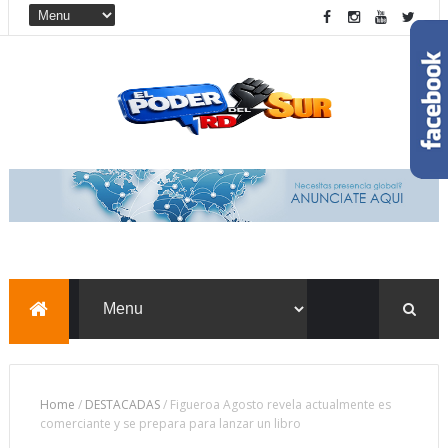
Home
/
DESTACADAS
/
Figueroa Agosto revela actualmente es
comerciante y se prepara para lanzar un libro