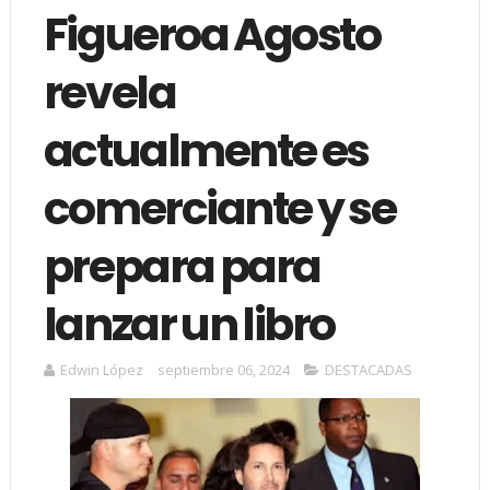
Figueroa Agosto
revela
actualmente es
comerciante y se
prepara para
lanzar un libro
Edwin López
septiembre 06, 2024
DESTACADAS