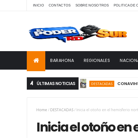
INICIO
CONTACTOS
SOBRE NOSOTROS
POLITICA DE
BARAHONA
REGIONALES
NACION
ÚLTIMAS NOTICIAS
CONAVIHSIDA, Ser
DESTACADAS
Home
/
DESTACADAS
/
Inicia el otoño en el hemisferio n
Inicia el otoño en 