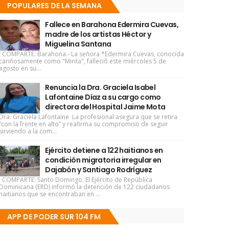
POPULARES DE LA SEMANA
Fallece en Barahona Edermira Cuevas,
madre de los artistas Héctor y
Miguelina Santana
COMPARTE: Barahona.- La señora *Edermira Cuevas, conocida
cariñosamente como "Mirita", falleció este miércoles 5 de
agosto en su...
Renuncia la Dra. Graciela Isabel
Lafontaine Díaz a su cargo como
directora del Hospital Jaime Mota
Dra. Graciela Lafontaine La profesional asegura que se retira
“con la frente en alto” y reafirma su compromiso de seguir
sirviendo a la com...
Ejército detiene a 122 haitianos en
condición migratoria irregular en
Dajabón y Santiago Rodríguez
COMPARTE: Santo Domingo. El Ejército de República
Dominicana (ERD) informó la detención de 122 ciudadanos
haitianos que se encontraban en ...
APP DE PODER SUR 104 FM