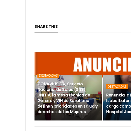
SHARE THIS
DESTACADAS
CONAVIHSIDA, Servicio
DESTACADAS
Nacional de Salud (SNS),
UNFPA, la mesa técnica de
Renuncia la 
Género y VIH de Barahona
Isabel Lafon
definen prioridades en salud y
cargo como 
derechos de las Mujeres
Hospital Ja