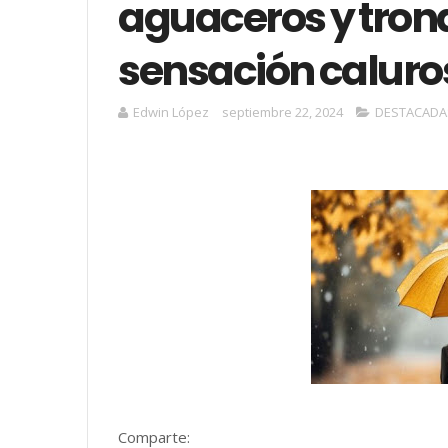
aguaceros y tro
sensación caluro
Edwin López
septiembre 22, 2024
DESTACADA
Comparte: