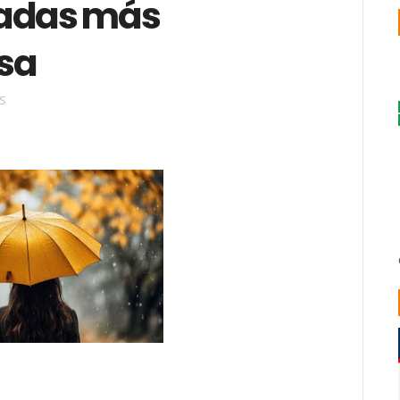
nadas más
sa
S