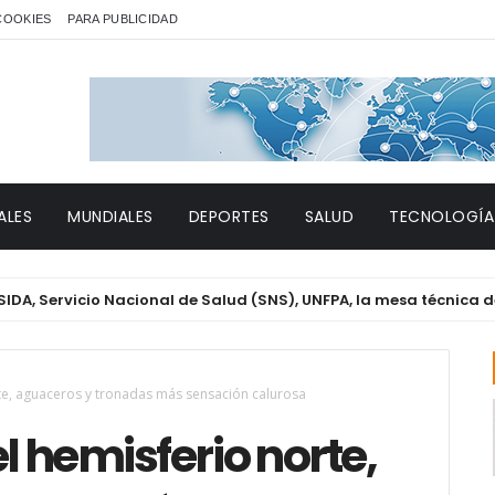
 COOKIES
PARA PUBLICIDAD
ALES
MUNDIALES
DEPORTES
SALUD
TECNOLOGÍA
vicio Nacional de Salud (SNS), UNFPA, la mesa técnica de Géner
orte, aguaceros y tronadas más sensación calurosa
el hemisferio norte,