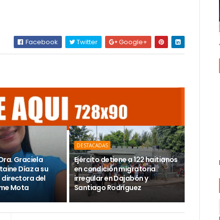
Facebook
Twitter
Google+
DESTACADAS
Dra. Graciela
Ejército detiene a 122 haitianos
taine Díaz a su
en condición migratoria
directora del
irregular en Dajabón y
ime Mota
Santiago Rodríguez