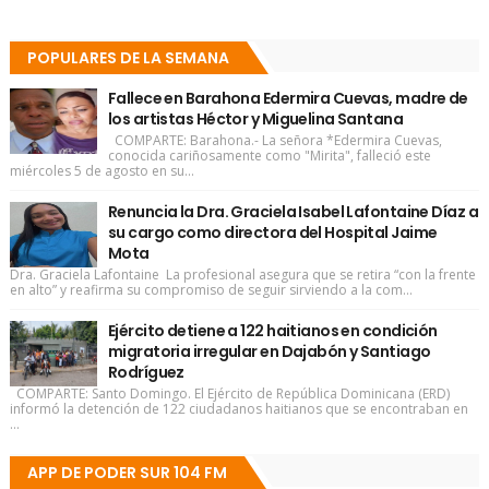
POPULARES DE LA SEMANA
Fallece en Barahona Edermira Cuevas, madre de
los artistas Héctor y Miguelina Santana
COMPARTE: Barahona.- La señora *Edermira Cuevas,
conocida cariñosamente como "Mirita", falleció este
miércoles 5 de agosto en su...
Renuncia la Dra. Graciela Isabel Lafontaine Díaz a
su cargo como directora del Hospital Jaime
Mota
Dra. Graciela Lafontaine La profesional asegura que se retira “con la frente
en alto” y reafirma su compromiso de seguir sirviendo a la com...
Ejército detiene a 122 haitianos en condición
migratoria irregular en Dajabón y Santiago
Rodríguez
COMPARTE: Santo Domingo. El Ejército de República Dominicana (ERD)
informó la detención de 122 ciudadanos haitianos que se encontraban en
...
APP DE PODER SUR 104 FM