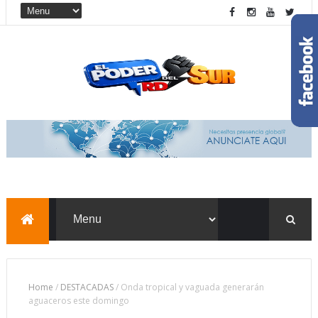
Home
/
DESTACADAS
/
Onda tropical y vaguada generarán
aguaceros este domingo