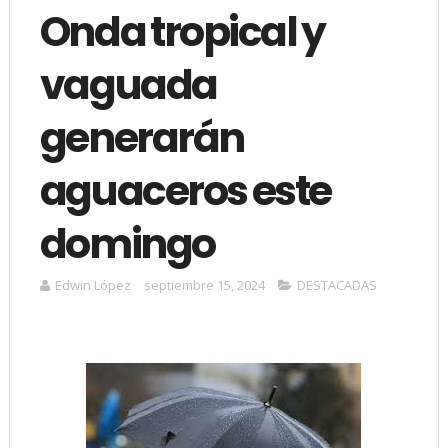
Onda tropical y
vaguada
generarán
aguaceros este
domingo
Edwin López
septiembre 15, 2024
DESTACADAS