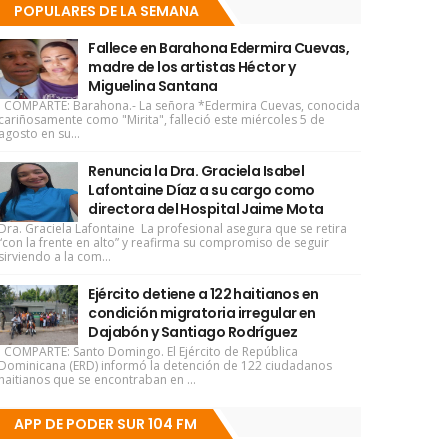
POPULARES DE LA SEMANA
Fallece en Barahona Edermira Cuevas,
madre de los artistas Héctor y
Miguelina Santana
COMPARTE: Barahona.- La señora *Edermira Cuevas, conocida
cariñosamente como "Mirita", falleció este miércoles 5 de
agosto en su...
Renuncia la Dra. Graciela Isabel
Lafontaine Díaz a su cargo como
directora del Hospital Jaime Mota
Dra. Graciela Lafontaine La profesional asegura que se retira
“con la frente en alto” y reafirma su compromiso de seguir
sirviendo a la com...
Ejército detiene a 122 haitianos en
condición migratoria irregular en
Dajabón y Santiago Rodríguez
COMPARTE: Santo Domingo. El Ejército de República
Dominicana (ERD) informó la detención de 122 ciudadanos
haitianos que se encontraban en ...
APP DE PODER SUR 104 FM