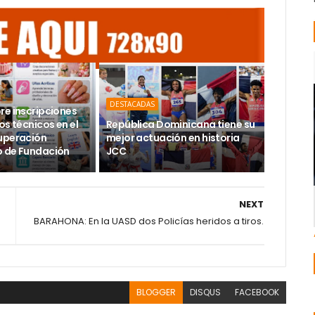
DESTACADAS
re inscripciones
os técnicos en el
República Dominicana tiene su
uperación
mejor actuación en historia
 de Fundación
JCC
NEXT
BARAHONA: En la UASD dos Policías heridos a tiros.
BLOGGER
DISQUS
FACEBOOK