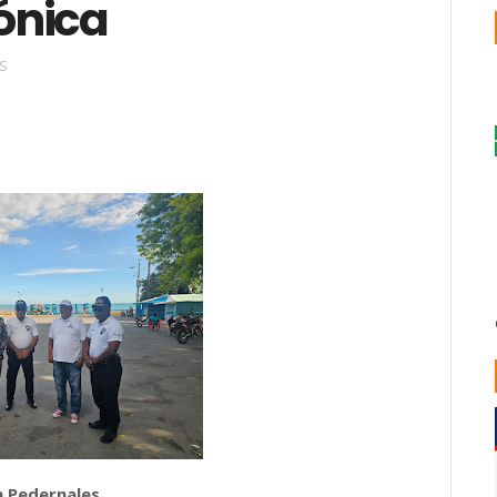
ónica
S
 Pedernales.