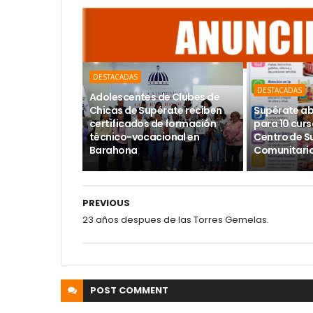
DESTACADAS
DESTACADAS
Adolescentes de Clubes de
Chicas de Supérate reciben
Supérate ab
certificados de formación
para 10 curs
técnico-vocacional en
Centro de S
Barahona
Comunitario
PREVIOUS
23 años despues de las Torres Gemelas.
POST
COMMENT