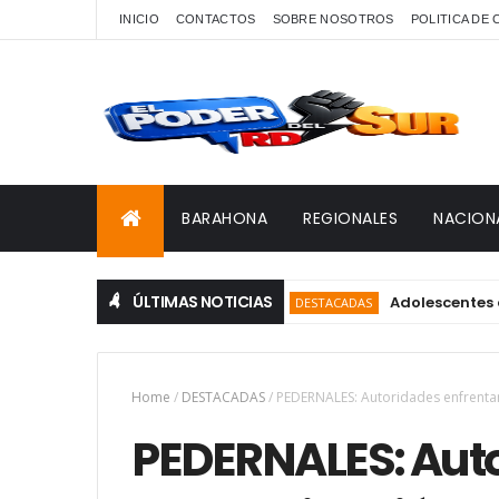
INICIO
CONTACTOS
SOBRE NOSOTROS
POLITICA DE
BARAHONA
REGIONALES
NACION
ÚLTIMAS NOTICIAS
Adolescentes de Club
DESTACADAS
Home
/
DESTACADAS
/
PEDERNALES: Autoridades enfrenta
PEDERNALES: Auto