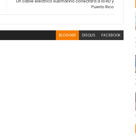
Un cable eléctrico submarino conectará a la RD y
Puerto Rico
BLOGGER
DISQUS
FACEBOOK