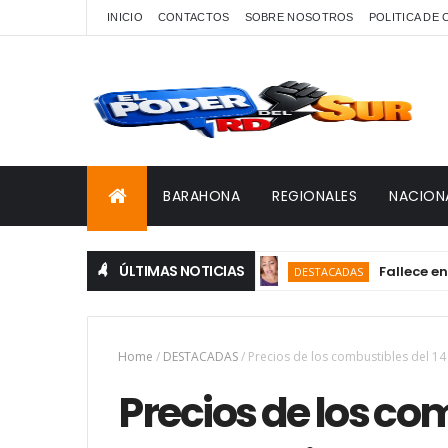
INICIO
CONTACTOS
SOBRE NOSOTROS
POLITICA DE
BARAHONA
REGIONALES
NACION
ÚLTIMAS NOTICIAS
Fallece en Barah
DESTACADAS
Home
/
DESTACADAS
/
Precios de los combustibles del 14
Precios de los com