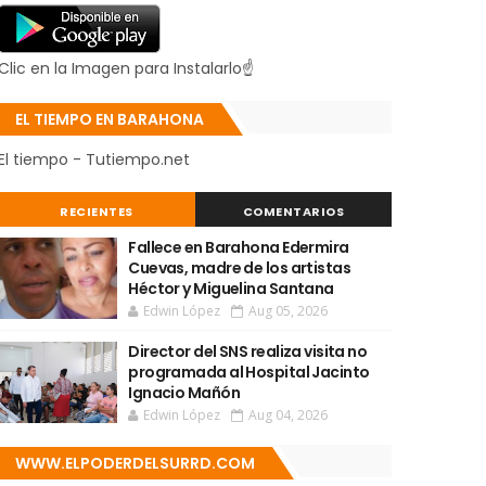
Clic en la Imagen para Instalarlo☝
EL TIEMPO EN BARAHONA
El tiempo - Tutiempo.net
RECIENTES
COMENTARIOS
Fallece en Barahona Edermira
Cuevas, madre de los artistas
Héctor y Miguelina Santana
Edwin López
Aug 05, 2026
Director del SNS realiza visita no
programada al Hospital Jacinto
Ignacio Mañón
Edwin López
Aug 04, 2026
WWW.ELPODERDELSURRD.COM