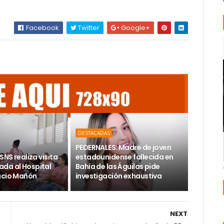
Facebook
Twitter
Google+
DESTACADAS
PEDERNALES: Madre de joven
SNS realiza visita
estadounidense fallecida en
da al Hospital
Bahía de las Águilas pide
acio Mañón
investigación exhaustiva
NEXT