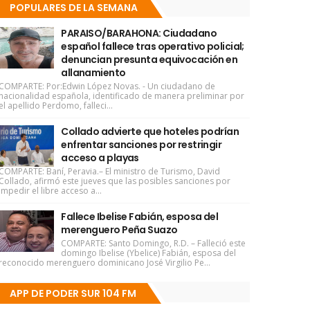
POPULARES DE LA SEMANA
PARAISO/BARAHONA: Ciudadano
español fallece tras operativo policial;
denuncian presunta equivocación en
allanamiento
COMPARTE: Por:Edwin López Novas. - Un ciudadano de
nacionalidad española, identificado de manera preliminar por
el apellido Perdomo, falleci...
Collado advierte que hoteles podrían
enfrentar sanciones por restringir
acceso a playas
COMPARTE: Baní, Peravia.– El ministro de Turismo, David
Collado, afirmó este jueves que las posibles sanciones por
impedir el libre acceso a...
Fallece Ibelise Fabián, esposa del
merenguero Peña Suazo
COMPARTE: Santo Domingo, R.D. – Falleció este
domingo Ibelise (Ybelice) Fabián, esposa del
reconocido merenguero dominicano José Virgilio Pe...
APP DE PODER SUR 104 FM