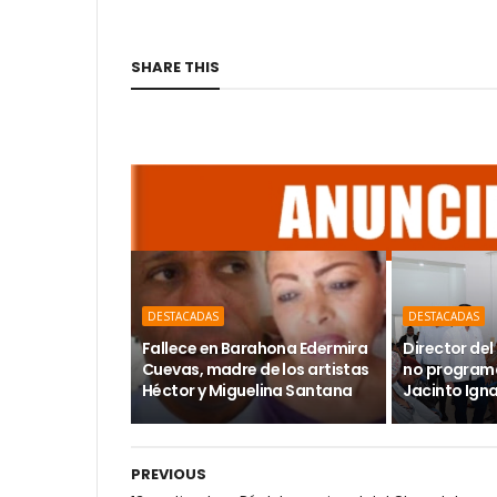
SHARE THIS
DESTACADAS
DESTACADAS
Fallece en Barahona Edermira
Director del 
Cuevas, madre de los artistas
no programa
Héctor y Miguelina Santana
Jacinto Ign
PREVIOUS