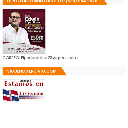
DIRECTOR: EDWIN LÓPEZ TEL: (829) 984-9179
CORREO: Elpoderdelsur23@gmail.com
SÍGUENOS EN LIVIO.COM