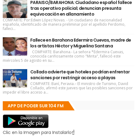
PARAISO/BARAHONA: Ciudadano español fallece
tras operativo policial; denuncian presunta
equivocación en allanamiento
COMPARTE: Por:Edwin López Novas. - Un ciudadano de nacionalidad
española, identificado de manera preliminar por el apellido Perdomo,
falleci...
Fallece en Barahona Edermira Cuevas, madre de
los artistas Héctor y Miguelina Santana
COMPARTE: Barahona.- La señora *Edermira Cuevas,
conocida cariñosamente como "Mirita", falleció este
miércoles 5 de agosto en su...
Collado advierte que hoteles podrían enfrentar
sanciones por restringir acceso a playas
COMPARTE: Baní, Peravia.– El ministro de Turismo, David
Collado, afirmó este jueves que las posibles sanciones por
impedir el libre acceso a...
APP DE PODER SUR 104 FM
Clic en la Imagen para Instalarlo☝