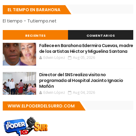
EL TIEMPO EN BARAHONA
El tiempo - Tutiempo.net
RECIENTES
COMENTARIOS
Fallece en Barahona Edermira Cuevas, madre
de los artistas Héctor y Miguelina Santana
Edwin López
Aug 05, 2026
Director del SNS realiza visita no
programada al Hospital Jacinto Ignacio
Mañón
Edwin López
Aug 04, 2026
WWW.ELPODERDELSURRD.COM