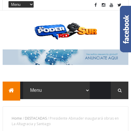
Home
/
DESTACADAS
/
Presidente Abinader inaugurará obras en
La Altagracia y Santiago