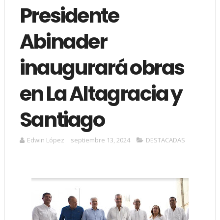
Presidente
Abinader
inaugurará obras
en La Altagracia y
Santiago
Edwin López
septiembre 13, 2024
DESTACADAS