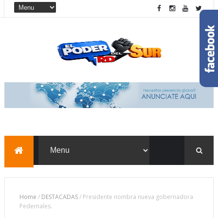
Home
/
DESTACADAS
/
Presidente nombra nueva gobernadora
Pedernales.