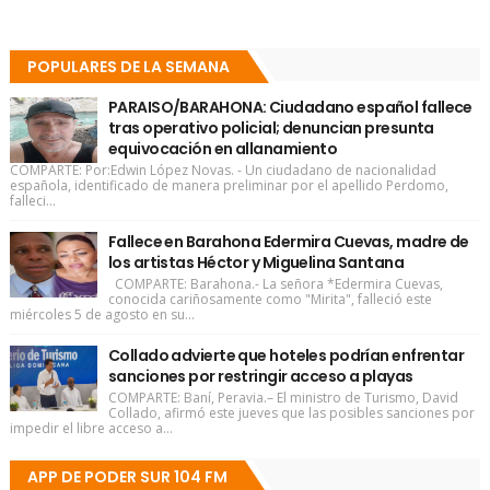
POPULARES DE LA SEMANA
PARAISO/BARAHONA: Ciudadano español fallece
tras operativo policial; denuncian presunta
equivocación en allanamiento
COMPARTE: Por:Edwin López Novas. - Un ciudadano de nacionalidad
española, identificado de manera preliminar por el apellido Perdomo,
falleci...
Fallece en Barahona Edermira Cuevas, madre de
los artistas Héctor y Miguelina Santana
COMPARTE: Barahona.- La señora *Edermira Cuevas,
conocida cariñosamente como "Mirita", falleció este
miércoles 5 de agosto en su...
Collado advierte que hoteles podrían enfrentar
sanciones por restringir acceso a playas
COMPARTE: Baní, Peravia.– El ministro de Turismo, David
Collado, afirmó este jueves que las posibles sanciones por
impedir el libre acceso a...
APP DE PODER SUR 104 FM