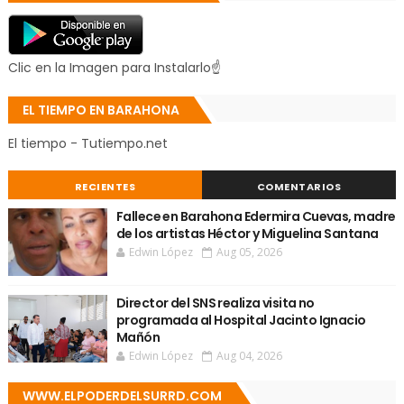
Clic en la Imagen para Instalarlo☝
EL TIEMPO EN BARAHONA
El tiempo - Tutiempo.net
RECIENTES
COMENTARIOS
Fallece en Barahona Edermira Cuevas, madre
de los artistas Héctor y Miguelina Santana
Edwin López
Aug 05, 2026
Director del SNS realiza visita no
programada al Hospital Jacinto Ignacio
Mañón
Edwin López
Aug 04, 2026
WWW.ELPODERDELSURRD.COM