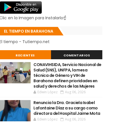
Clic en la Imagen para Instalarlo☝
EL TIEMPO EN BARAHONA
El tiempo - Tutiempo.net
RECIENTES
COMENTARIOS
CONAVIHSIDA, Servicio Nacional de
Salud (SNS), UNFPA, la mesa
técnica de Género y VIH de
Barahona definen prioridades en
salud y derechos de las Mujeres
Edwin López
Aug 06, 2026
Renuncia la Dra. Graciela Isabel
Lafontaine Díaz a su cargo como
directora del Hospital Jaime Mota
Edwin López
Aug 06, 2026