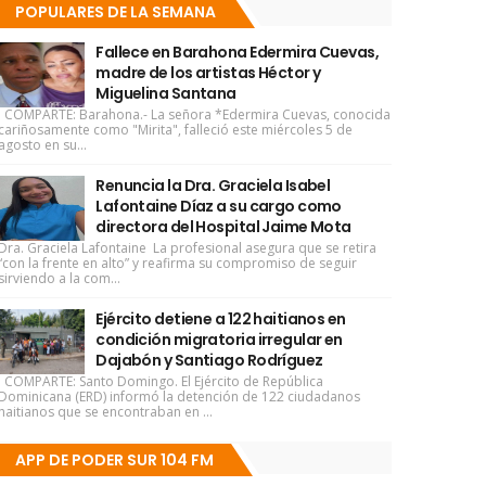
POPULARES DE LA SEMANA
Fallece en Barahona Edermira Cuevas,
madre de los artistas Héctor y
Miguelina Santana
COMPARTE: Barahona.- La señora *Edermira Cuevas, conocida
cariñosamente como "Mirita", falleció este miércoles 5 de
agosto en su...
Renuncia la Dra. Graciela Isabel
Lafontaine Díaz a su cargo como
directora del Hospital Jaime Mota
Dra. Graciela Lafontaine La profesional asegura que se retira
“con la frente en alto” y reafirma su compromiso de seguir
sirviendo a la com...
Ejército detiene a 122 haitianos en
condición migratoria irregular en
Dajabón y Santiago Rodríguez
COMPARTE: Santo Domingo. El Ejército de República
Dominicana (ERD) informó la detención de 122 ciudadanos
haitianos que se encontraban en ...
APP DE PODER SUR 104 FM