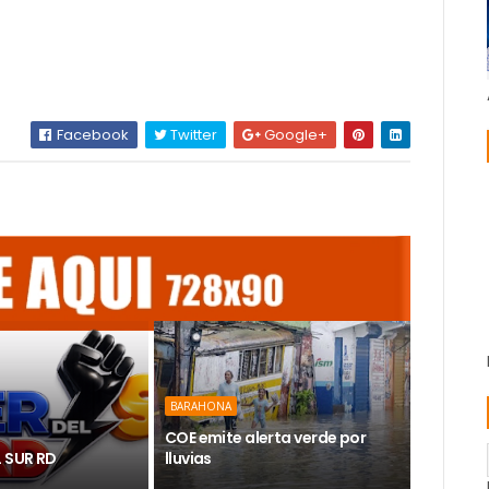
Facebook
Twitter
Google+
BARAHONA
COE emite alerta verde por
L SUR RD
lluvias