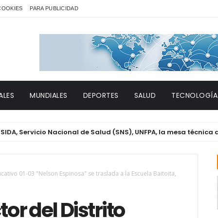
 COOKIES
PARA PUBLICIDAD
ALES
MUNDIALES
DEPORTES
SALUD
TECNOLOGÍA
vicio Nacional de Salud (SNS), UNFPA, la mesa técnica de Género
ativo 01-03 "Nelson Espinosa" se traslada a la Escuela Baitoita,
r del Distrito