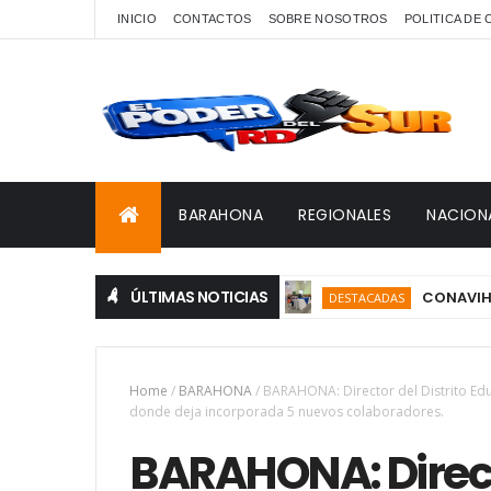
INICIO
CONTACTOS
SOBRE NOSOTROS
POLITICA DE
BARAHONA
REGIONALES
NACION
ÚLTIMAS NOTICIAS
CONAVIHSIDA, Ser
DESTACADAS
Home
/
BARAHONA
/
BARAHONA: Director del Distrito Educ
donde deja incorporada 5 nuevos colaboradores.
BARAHONA: Directo