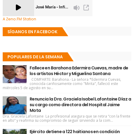
A Zeno.FM Station
SÍGANOS EN FACEBOOK
POPULARES DE LA SEMANA
Fallece en Barahona Edermira Cuevas, madre de
los artistas Héctor y Miguelina Santana
COMPARTE: Barahona.- La señora *Edermira Cuevas,
conocida cariñosamente como "Mirita", falleció este
miércoles 5 de agosto en su...
Renuncia la Dra. Graciela Isabel Lafontaine Díaz a
su cargo como directora del Hospital Jaime
Mota
Dra. Graciela Lafontaine La profesional asegura que se retira “con la frente
en alto” y reafirma su compromiso de seguir sirviendo a la com...
Ejército detiene a 122 haitianos en condición