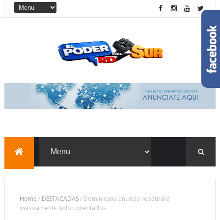
Home
/
DESTACADAS
/
Dominicana anuncia repatriará
masivamente indocumentados