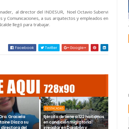
inader, al director del INDESUR, Noel Octavio Subervi
as y Comunicaciones, a sus arquitectos y empleados en
calde llegó para trabajar.
Facebook
Twitter
Google+
DESTACADAS
Dra. Graciela
Ejército detiene a 122 haitianos
taine Díaz a su
en condición migratoria
directora del
irregular en Dajabón y