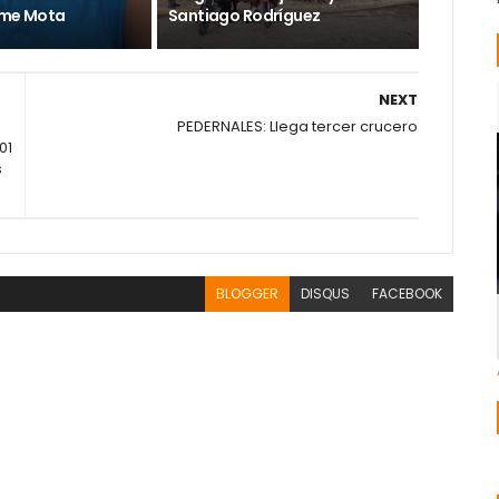
ime Mota
Santiago Rodríguez
NEXT
PEDERNALES: Llega tercer crucero
01
s
BLOGGER
DISQUS
FACEBOOK