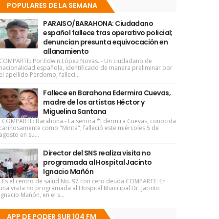
POPULARES DE LA SEMANA
PARAISO/BARAHONA: Ciudadano
español fallece tras operativo policial;
denuncian presunta equivocación en
allanamiento
COMPARTE: Por:Edwin López Novas. - Un ciudadano de
nacionalidad española, identificado de manera preliminar por
el apellido Perdomo, falleci...
Fallece en Barahona Edermira Cuevas,
madre de los artistas Héctor y
Miguelina Santana
COMPARTE: Barahona.- La señora *Edermira Cuevas, conocida
cariñosamente como "Mirita", falleció este miércoles 5 de
agosto en su...
Director del SNS realiza visita no
programada al Hospital Jacinto
Ignacio Mañón
Es el centro de salud No. 97 con cero deuda COMPARTE: En
una visita no programada al Hospital Municipal Dr. Jacinto
Ignacio Mañón, en el s...
APP DE PODER SUR 104 FM