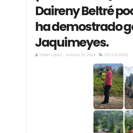
Daireny Beltré p
ha demostrado g
Jaquimeyes.
Edwin López
octubre 16, 2024
DESTACADAS