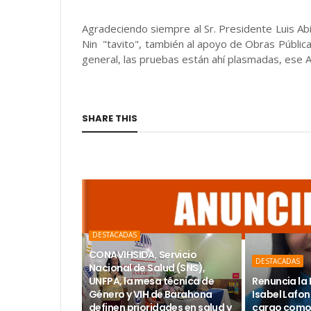
Agradeciendo siempre al Sr. Presidente Luis Ab
Nin "tavito", también al apoyo de Obras Públic
general, las pruebas están ahí plasmadas, ese Al
SHARE THIS
DESTACADAS
CONAVIHSIDA, Servicio
DESTACADAS
Nacional de Salud (SNS),
UNFPA, la mesa técnica de
Renuncia la 
Género y VIH de Barahona
Isabel Lafon
definen prioridades en salud y
cargo como 