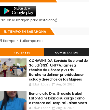
Clic en la Imagen para Instalarlo☝
EL TIEMPO EN BARAHONA
El tiempo - Tutiempo.net
RECIENTES
COMENTARIOS
CONAVIHSIDA, Servicio Nacional de
Salud (SNS), UNFPA, la mesa
técnica de Género y VIH de
Barahona definen prioridades en
salud y derechos de las Mujeres
Edwin López
Aug 06, 2026
Renuncia la Dra. Graciela Isabel
Lafontaine Díaz a su cargo como
directora del Hospital Jaime Mota
Edwin López
Aug 06, 2026