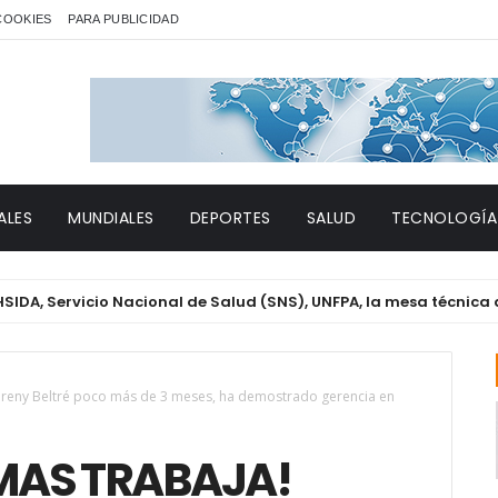
 COOKIES
PARA PUBLICIDAD
ALES
MUNDIALES
DEPORTES
SALUD
TECNOLOGÍA
rvicio Nacional de Salud (SNS), UNFPA, la mesa técnica de Géne
reny Beltré poco más de 3 meses, ha demostrado gerencia en
 MAS TRABAJA!