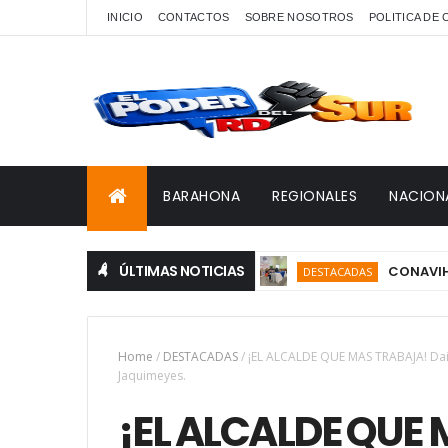
INICIO
CONTACTOS
SOBRE NOSOTROS
POLITICA DE
BARAHONA
REGIONALES
NACION
ÚLTIMAS NOTICIAS
CONAVIHSIDA, Se
DESTACADAS
Home
/
DESTACADAS
/
¡EL ALCALDE QUE MAS TRABAJA! Dai
Jaquimeyes.
¡EL ALCALDE QUE