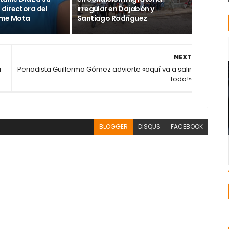
directora del
irregular en Dajabón y
ime Mota
Santiago Rodríguez
NEXT
a
Periodista Guillermo Gómez advierte «aquí va a salir
todo!»
BLOGGER
DISQUS
FACEBOOK