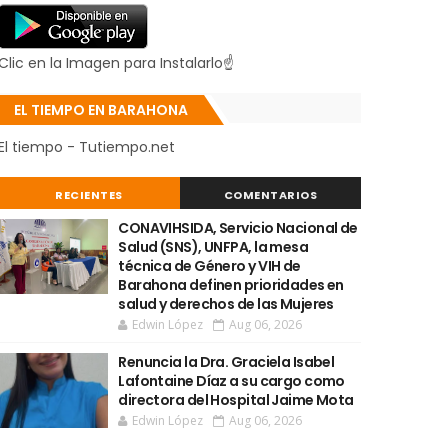
Clic en la Imagen para Instalarlo☝
EL TIEMPO EN BARAHONA
El tiempo - Tutiempo.net
RECIENTES
COMENTARIOS
CONAVIHSIDA, Servicio Nacional de
Salud (SNS), UNFPA, la mesa
técnica de Género y VIH de
Barahona definen prioridades en
salud y derechos de las Mujeres
Edwin López
Aug 06, 2026
Renuncia la Dra. Graciela Isabel
Lafontaine Díaz a su cargo como
directora del Hospital Jaime Mota
Edwin López
Aug 06, 2026