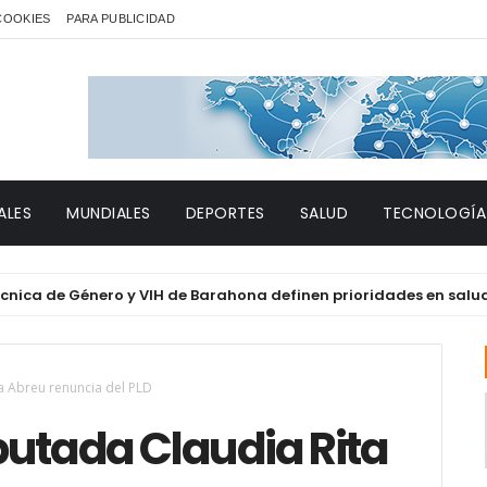
 COOKIES
PARA PUBLICIDAD
ALES
MUNDIALES
DEPORTES
SALUD
TECNOLOGÍA
de Género y VIH de Barahona definen prioridades en salud y der
a Abreu renuncia del PLD
putada Claudia Rita