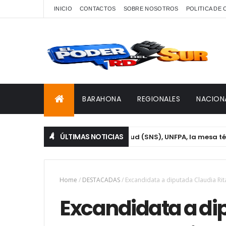
INICIO
CONTACTOS
SOBRE NOSOTROS
POLITICA DE
BARAHONA
REGIONALES
NACION
ÚLTIMAS NOTICIAS
IDA, Servicio Nacional de Salud (SNS), UNFPA, la mesa técnica 
Home
/
DESTACADAS
/
Excandidata a diputada Claudia Rit
Excandidata a di