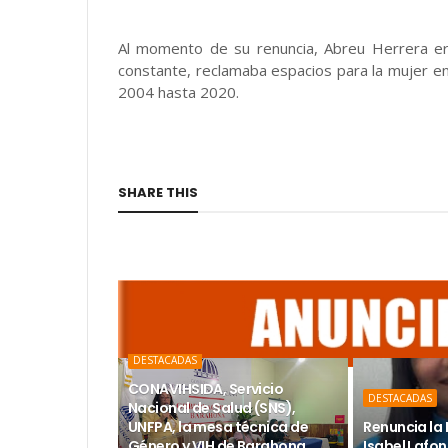
Al momento de su renuncia, Abreu Herrera e
constante, reclamaba espacios para la mujer e
2004 hasta 2020.
SHARE THIS
DESTACADAS
CONAVIHSIDA, Servicio
DESTACADAS
Nacional de Salud (SNS),
UNFPA, la mesa técnica de
Renuncia la 
Género y VIH de Barahona
Isabel Lafon