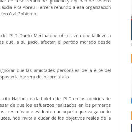
ular de la Secretaría de Igualdad y Equidad de Género
Claudia Rita Abreu Herrera renunció a esa organización
acercó al Gobierno.
e del PLD Danilo Medina que otra razón que la llevó a
nas que, a su juicio, afectan el partido morado desde
gnorar que las amistades personales de la élite del
spasan la barrera de lo cordial a lo
strito Nacional en la boleta del PLD en los comicios de
pesar de que los esfuerzos realizados en los primeros
tos, «es más que evidente que aquello que va ganando
 luces, nos invita a dudar de los objetivos reales de la