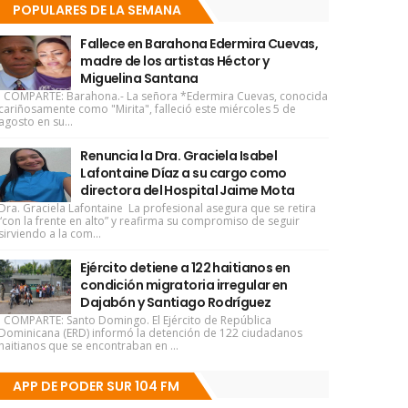
POPULARES DE LA SEMANA
Fallece en Barahona Edermira Cuevas,
madre de los artistas Héctor y
Miguelina Santana
COMPARTE: Barahona.- La señora *Edermira Cuevas, conocida
cariñosamente como "Mirita", falleció este miércoles 5 de
agosto en su...
Renuncia la Dra. Graciela Isabel
Lafontaine Díaz a su cargo como
directora del Hospital Jaime Mota
Dra. Graciela Lafontaine La profesional asegura que se retira
“con la frente en alto” y reafirma su compromiso de seguir
sirviendo a la com...
Ejército detiene a 122 haitianos en
condición migratoria irregular en
Dajabón y Santiago Rodríguez
COMPARTE: Santo Domingo. El Ejército de República
Dominicana (ERD) informó la detención de 122 ciudadanos
haitianos que se encontraban en ...
APP DE PODER SUR 104 FM