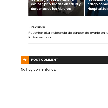
definen prioridades en salud y
cargo como 
derechos de las Mujeres
Hospital Ja
PREVIOUS
Reportan alta incidencia de cáncer de ovario en l
R. Dominicana
POST
COMMENT
No hay comentarios.