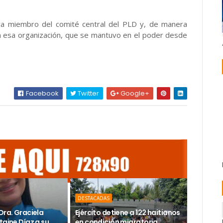
ra miembro del comité central del PLD y, de manera
n esa organización, que se mantuvo en el poder desde
Facebook
Twitter
Google+
DESTACADAS
Dra. Graciela
Ejército detiene a 122 haitianos
taine Díaz a su
en condición migratoria