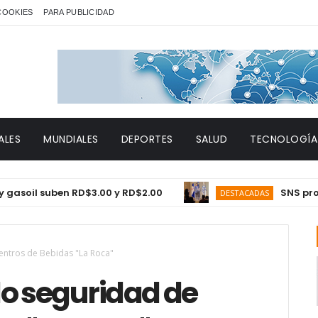
 COOKIES
PARA PUBLICIDAD
ALES
MUNDIALES
DEPORTES
SALUD
TECNOLOGÍA
l suben RD$3.00 y RD$2.00
SNS proyecta 
DESTACADAS
entros de Bebidas "La Roca"
do seguridad de