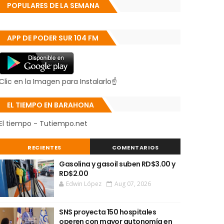
POPULARES DE LA SEMANA
APP DE PODER SUR 104 FM
Clic en la Imagen para Instalarlo☝
EL TIEMPO EN BARAHONA
El tiempo - Tutiempo.net
RECIENTES
COMENTARIOS
Gasolina y gasoil suben RD$3.00 y
RD$2.00
Edwin López
Aug 07, 2026
SNS proyecta 150 hospitales
operen con mayor autonomía en