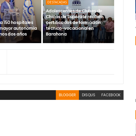
DESTACADAS
Adolescentes de Clubes de
Chicas de Supérate reciben
a 150 hospitales
certificados de formación
 mayor autonomía
técnico-vocacional en
imos dos años
Barahona
BLOGGER
DISQUS
FACEBOOK