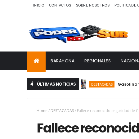
INICIO
CONTACTOS
SOBRE NOSOTROS
POLITICA DE
BARAHONA
REGIONALES
NACION
ÚLTIMAS NOTICIAS
Gasolina y gasoi
DESTACADAS
Home
/
DESTACADAS
/
Fallece reconocido seguridad de C
Fallece reconoci