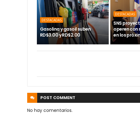
DESTACADAS
DESTACADAS
SNS proyect
Gasolina y gasoil suben
operen con
RD$3.00 y RD$2.00
en los próx
POST
COMMENT
No hay comentarios.