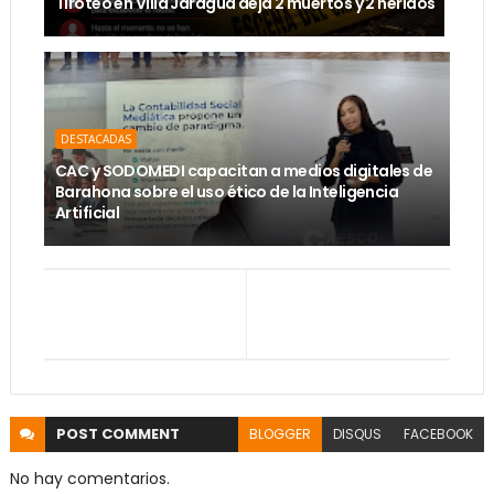
Tiroteo en Villa Jaragua deja 2 muertos y 2 heridos
DESTACADAS
CAC y SODOMEDI capacitan a medios digitales de
Barahona sobre el uso ético de la Inteligencia
Artificial
POST
COMMENT
BLOGGER
DISQUS
FACEBOOK
No hay comentarios.