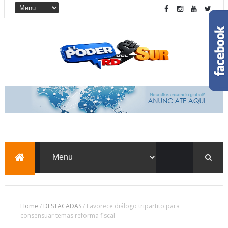
Home
/
DESTACADAS
/
Favorece diálogo tripartito para
consensuar temas reforma fiscal