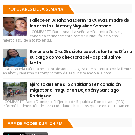
POPULARES DE LA SEMANA
Fallece en Barahona Edermira Cuevas, madre de
los artistas Héctor y Miguelina Santana
COMPARTE: Barahona.- La señora *Edermira Cuevas,
conocida cariñosamente como "Mirita", falleció este
miércoles 5 de agosto en su...
Renuncia la Dra. Graciela Isabel Lafontaine Díaz a
su cargo como directora del Hospital Jaime
Mota
Dra. Graciela Lafontaine La profesional asegura que se retira “con la frente
en alto” y reafirma su compromiso de seguir sirviendo a la com...
Ejército detiene a 122 haitianos en condición
migratoria irregular en Dajabón y Santiago
Rodríguez
COMPARTE: Santo Domingo. El Ejército de República Dominicana (ERD)
informó la detención de 122 ciudadanos haitianos que se encontraban en
...
APP DE PODER SUR 104 FM