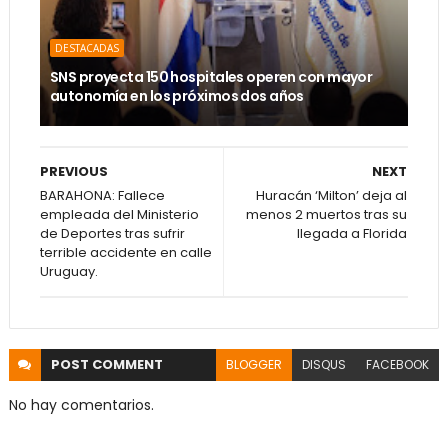
DESTACADAS
SNS proyecta 150 hospitales operen con mayor
autonomía en los próximos dos años
PREVIOUS
NEXT
BARAHONA: Fallece
Huracán ‘Milton’ deja al
empleada del Ministerio
menos 2 muertos tras su
de Deportes tras sufrir
llegada a Florida
terrible accidente en calle
Uruguay.
POST
COMMENT
BLOGGER
DISQUS
FACEBOOK
No hay comentarios.