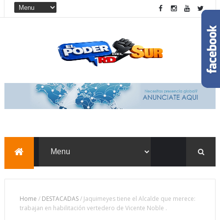
Home
/
DESTACADAS
/
Jaquimeyes tiene el Alcalde que merece:
trabajan en habilitación vertedero de Vicente Noble .