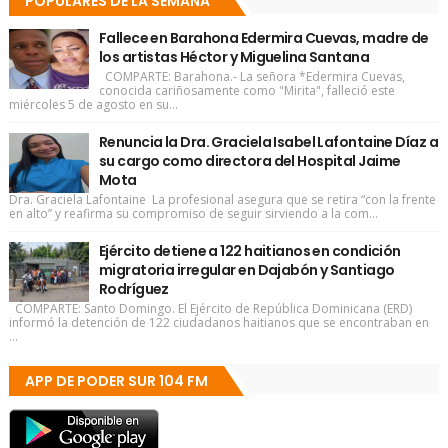
POPULARES DE LA SEMANA
Fallece en Barahona Edermira Cuevas, madre de
los artistas Héctor y Miguelina Santana
COMPARTE: Barahona.- La señora *Edermira Cuevas,
conocida cariñosamente como "Mirita", falleció este
miércoles 5 de agosto en su...
Renuncia la Dra. Graciela Isabel Lafontaine Díaz a
su cargo como directora del Hospital Jaime
Mota
Dra. Graciela Lafontaine La profesional asegura que se retira “con la frente
en alto” y reafirma su compromiso de seguir sirviendo a la com...
Ejército detiene a 122 haitianos en condición
migratoria irregular en Dajabón y Santiago
Rodríguez
COMPARTE: Santo Domingo. El Ejército de República Dominicana (ERD)
informó la detención de 122 ciudadanos haitianos que se encontraban en
...
APP DE PODER SUR 104 FM