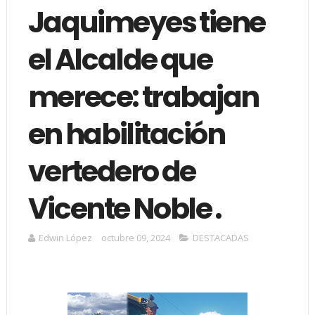
Jaquimeyes tiene
el Alcalde que
merece: trabajan
en habilitación
vertedero de
Vicente Noble .
Edwin López
octubre 09, 2024
DESTACADAS