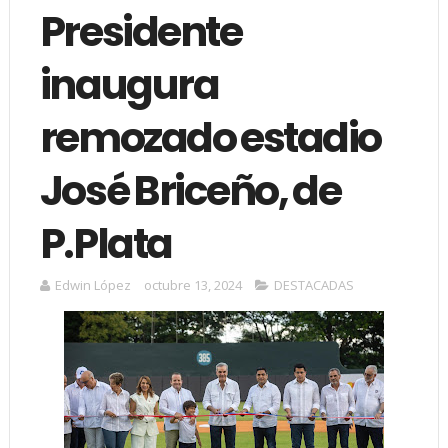
Presidente
inaugura
remozado estadio
José Briceño, de
P.Plata
Edwin López
octubre 13, 2024
DESTACADAS