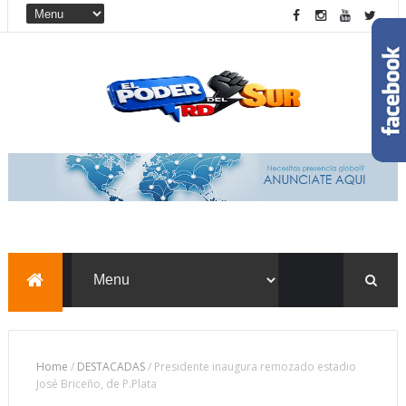
Home
/
DESTACADAS
/
Presidente inaugura remozado estadio
José Briceño, de P.Plata