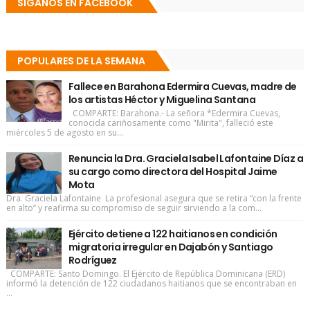
SÍGANOS EN FACEBOOK
POPULARES DE LA SEMANA
Fallece en Barahona Edermira Cuevas, madre de
los artistas Héctor y Miguelina Santana
COMPARTE: Barahona.- La señora *Edermira Cuevas,
conocida cariñosamente como "Mirita", falleció este
miércoles 5 de agosto en su...
Renuncia la Dra. Graciela Isabel Lafontaine Díaz a
su cargo como directora del Hospital Jaime
Mota
Dra. Graciela Lafontaine La profesional asegura que se retira “con la frente
en alto” y reafirma su compromiso de seguir sirviendo a la com...
Ejército detiene a 122 haitianos en condición
migratoria irregular en Dajabón y Santiago
Rodríguez
COMPARTE: Santo Domingo. El Ejército de República Dominicana (ERD)
informó la detención de 122 ciudadanos haitianos que se encontraban en
...