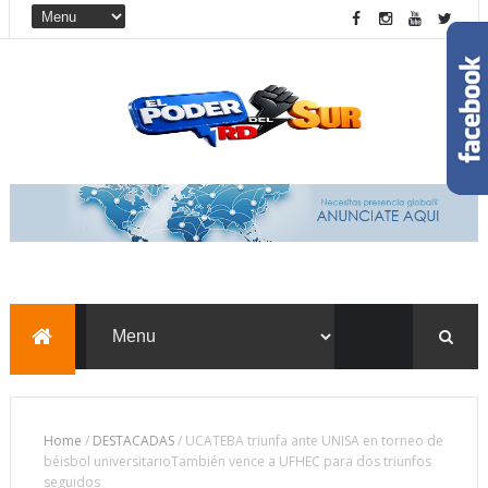
Home
/
DESTACADAS
/
UCATEBA triunfa ante UNISA en torneo de
béisbol universitarioTambién vence a UFHEC para dos triunfos
seguidos