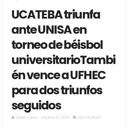
UCATEBA triunfa
ante UNISA en
torneo de béisbol
universitarioTambi
én vence a UFHEC
para dos triunfos
seguidos
Edwin López
octubre 22, 2024
DESTACADAS