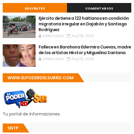
RECIENTES
COMENTARIOS
Ejército detiene a 122 haitianos en condición
migratoria irregular en Dajabón y Santiago
Rodríguez
Edwin López
Aug 06, 2026
Fallece en Barahona Edermira Cuevas, madre
de los artistas Héctor y Miguelina Santana
Edwin López
Aug 05, 2026
WWW.ELPODERDELSURRD.COM
Tu portal de informaciones.
SNTP