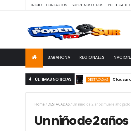
INICIO
CONTACTOS
SOBRE NOSOTROS
POLITICA DE
BARAHONA
REGIONALES
NACION
ÚLTIMAS NOTICIAS
Clausuran JCC 2
DESTACADAS
Home
/
DESTACADAS
/
Un niño de 2 años muere ahogado 
Un niño de 2 año