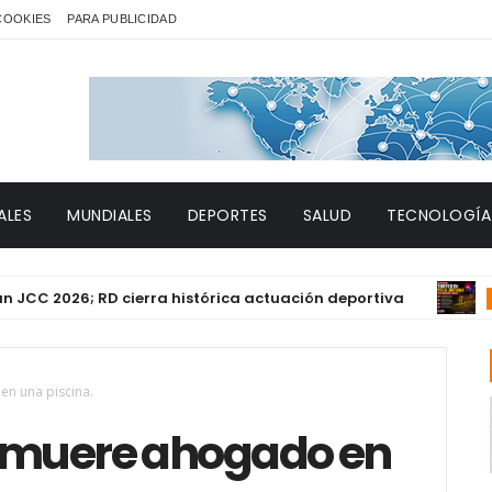
 COOKIES
PARA PUBLICIDAD
ALES
MUNDIALES
DEPORTES
SALUD
TECNOLOGÍA
026; RD cierra histórica actuación deportiva
DESTACA
en una piscina.
s muere ahogado en