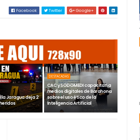
Facebook
Twitter
Google+
DESTACADAS
CAC y SODOMEDI capacitan a
medios digitales de Barahona
illa Jaragua deja 2
sobre el uso ético de la
 heridos
Inteligencia Artificial