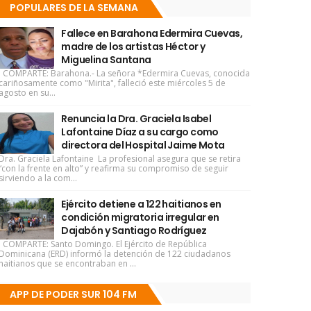
POPULARES DE LA SEMANA
Fallece en Barahona Edermira Cuevas,
madre de los artistas Héctor y
Miguelina Santana
COMPARTE: Barahona.- La señora *Edermira Cuevas, conocida
cariñosamente como "Mirita", falleció este miércoles 5 de
agosto en su...
Renuncia la Dra. Graciela Isabel
Lafontaine Díaz a su cargo como
directora del Hospital Jaime Mota
Dra. Graciela Lafontaine La profesional asegura que se retira
“con la frente en alto” y reafirma su compromiso de seguir
sirviendo a la com...
Ejército detiene a 122 haitianos en
condición migratoria irregular en
Dajabón y Santiago Rodríguez
COMPARTE: Santo Domingo. El Ejército de República
Dominicana (ERD) informó la detención de 122 ciudadanos
haitianos que se encontraban en ...
APP DE PODER SUR 104 FM