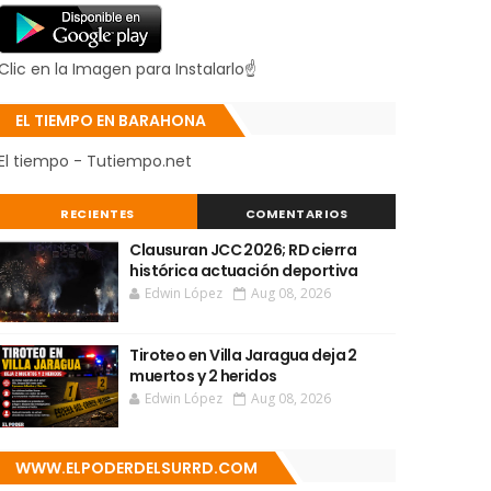
Clic en la Imagen para Instalarlo☝
EL TIEMPO EN BARAHONA
El tiempo - Tutiempo.net
RECIENTES
COMENTARIOS
Clausuran JCC 2026; RD cierra
histórica actuación deportiva
Edwin López
Aug 08, 2026
Tiroteo en Villa Jaragua deja 2
muertos y 2 heridos
Edwin López
Aug 08, 2026
WWW.ELPODERDELSURRD.COM