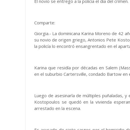
El novio se entrego a la policía el día del crimen.
Comparte:
Giorgia.- La dominicana Karina Moreno de 42 a
su novio de origen griego, Antonios Pete Kosto
la policía lo encontró ensangrentado en el apar
Karina que residía por décadas en Salem (Mas
en el suburbio Cartersville, condado Bartow en el
Luego de asesinarla de múltiples puñaladas, y e
Kostopoulos se quedó en la vivienda esperand
arrestado en la escena.
Es acusado de siete cargos por el homicidio d