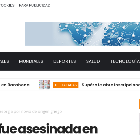
 COOKIES
PARA PUBLICIDAD
ALES
MUNDIALES
DEPORTES
SALUD
TECNOLOGÍA
rahona
Supérate abre inscripciones para 
DESTACADAS
eorgia por novio de origen griego
fue asesinada en