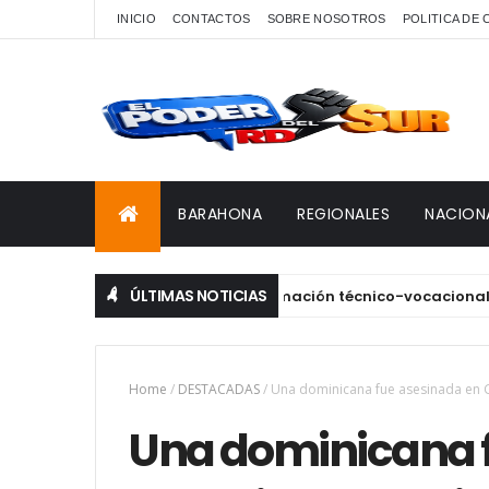
INICIO
CONTACTOS
SOBRE NOSOTROS
POLITICA DE
BARAHONA
REGIONALES
NACION
ÚLTIMAS NOTICIAS
te reciben certificados de formación técnico-vocacional en Ba
Home
/
DESTACADAS
/
Una dominicana fue asesinada en G
Una dominicana 