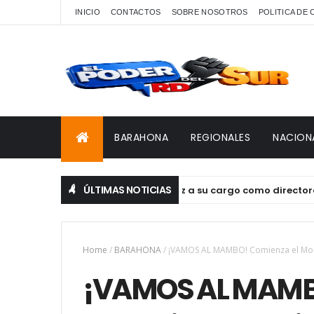
INICIO
CONTACTOS
SOBRE NOSOTROS
POLITICA DE
BARAHONA
REGIONALES
NACION
ÚLTIMAS NOTICIAS
Graciela Isabel Lafontaine Díaz a su cargo como directora del 
Home
/
BARAHONA
/
¡VAMOS AL MAMBO! Comienza el Mont
¡VAMOS AL MAMB