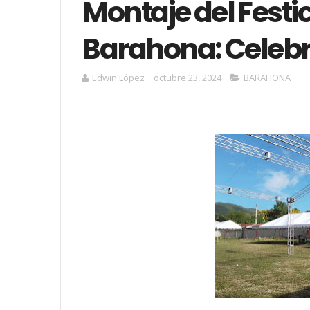
Montaje del Festi
Barahona: Celeb
Edwin López
octubre 23, 2024
BARAHONA