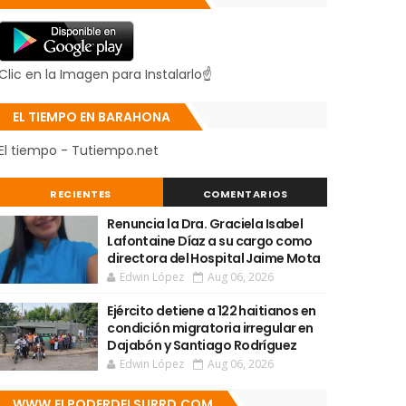
Clic en la Imagen para Instalarlo☝
EL TIEMPO EN BARAHONA
El tiempo - Tutiempo.net
RECIENTES
COMENTARIOS
Renuncia la Dra. Graciela Isabel
Lafontaine Díaz a su cargo como
directora del Hospital Jaime Mota
Edwin López
Aug 06, 2026
Ejército detiene a 122 haitianos en
condición migratoria irregular en
Dajabón y Santiago Rodríguez
Edwin López
Aug 06, 2026
WWW.ELPODERDELSURRD.COM