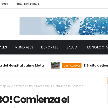
 COOKIES
PARA PUBLICIDAD
ALES
MUNDIALES
DEPORTES
SALUD
TECNOLOGÍA
Hospital Jaime Mota
Ejército detiene a 12
DESTACADAS
aje del Festicafé en Polo Barahona: Celebrando la Cosecha
O! Comienza el