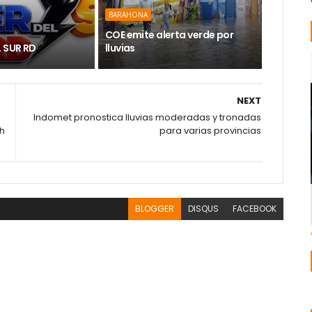
BARAHONA
COE emite alerta verde por
L SUR RD
lluvias
NEXT
Indomet pronostica lluvias moderadas y tronadas
ch
para varias provincias
BLOGGER
DISQUS
FACEBOOK