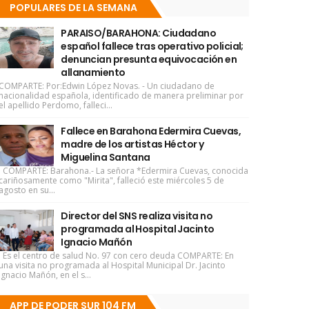
POPULARES DE LA SEMANA
PARAISO/BARAHONA: Ciudadano
español fallece tras operativo policial;
denuncian presunta equivocación en
allanamiento
COMPARTE: Por:Edwin López Novas. - Un ciudadano de
nacionalidad española, identificado de manera preliminar por
el apellido Perdomo, falleci...
Fallece en Barahona Edermira Cuevas,
madre de los artistas Héctor y
Miguelina Santana
COMPARTE: Barahona.- La señora *Edermira Cuevas, conocida
cariñosamente como "Mirita", falleció este miércoles 5 de
agosto en su...
Director del SNS realiza visita no
programada al Hospital Jacinto
Ignacio Mañón
Es el centro de salud No. 97 con cero deuda COMPARTE: En
una visita no programada al Hospital Municipal Dr. Jacinto
Ignacio Mañón, en el s...
APP DE PODER SUR 104 FM