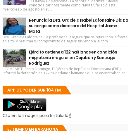
COMPARTE: Barahona.- La señora *Edermira Cuevas,
conocida cariñosamente como "Mirita", falleció este
miércoles 5 de agosto en su...
Renuncia la Dra. Graciela Isabel Lafontaine Díaz a
su cargo como directora del Hospital Jaime
Mota
Dra. Graciela Lafontaine La profesional asegura que se retira “con la frente
en alto” y reafirma su compromiso de seguir sirviendo a la com...
Ejército detiene a 122 haitianos en condición
migratoria irregular en Dajabón y Santiago
Rodríguez
COMPARTE: Santo Domingo. El Ejército de República Dominicana (ERD)
informó la detención de 122 ciudadanos haitianos que se encontraban en
...
APP DE PODER SUR 104 FM
Clic en la Imagen para Instalarlo☝
EL TIEMPO EN BARAHONA