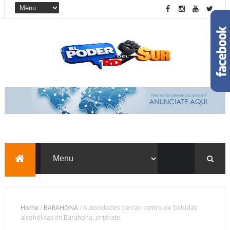
Home
/
BARAHONA
/
Autoridades cierran centro de bebidas
alcohólicas en Barahona, entérate.