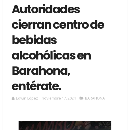
Autoridades
cierran centro de
bebidas
alcohólicas en
Barahona,
entérate.
Edwin López
noviembre 17, 2024
BARAHONA