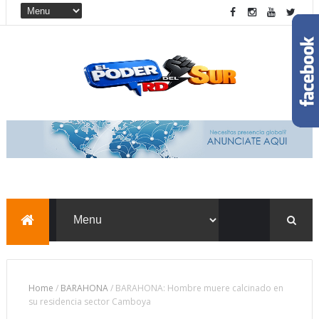
Home
/
BARAHONA
/
BARAHONA: Hombre muere calcinado en
su residencia sector Camboya