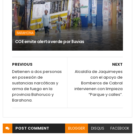
BARAHONA
COE emite alerta verde por lluvias
PREVIOUS
NEXT
Detienen a dos personas
Alcaldía de Jaquimeyes
en posesión de
con el apoyo de
sustancias narcóticas y
Bomberos de Cabral
arma de fuego en la
intervienen con limpieza
provincia Bahoruco y
“Parque y calles”.
Barahona.
POST
COMMENT
BLOGGER
DISQUS
FACEBOOK