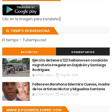
Clic en la Imagen para Instalarlo☝
EL TIEMPO EN BARAHONA
El tiempo - Tutiempo.net
RECIENTES
COMENTARIOS
Ejército detiene a 122 haitianos en condición
migratoria irregular en Dajabón y Santiago
Rodríguez
Edwin López
Aug 06, 2026
Fallece en Barahona Edermira Cuevas, madre
de los artistas Héctor y Miguelina Santana
Edwin López
Aug 05, 2026
WWW.ELPODERDELSURRD.COM