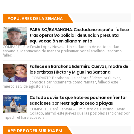
POPULARES DE LA SEMANA
PARAISO/BARAHONA: Ciudadano español fallece
tras operativo policial; denuncian presunta
equivocación en allanamiento
COMPARTE: Por:Edwin López Novas. - Un ciudadano de nacionalidad
española, identificado de manera preliminar por el apellido Perdomo,
falleci...
Fallece en Barahona Edermira Cuevas, madre de
los artistas Héctor y Miguelina Santana
COMPARTE: Barahona.- La señora *Edermira Cuevas,
conocida cariñosamente como "Mirita", falleció este
miércoles 5 de agosto en su...
Collado advierte que hoteles podrían enfrentar
sanciones por restringir acceso a playas
COMPARTE: Baní, Peravia.– El ministro de Turismo, David
Collado, afirmó este jueves que las posibles sanciones por
impedir el libre acceso a...
APP DE PODER SUR 104 FM