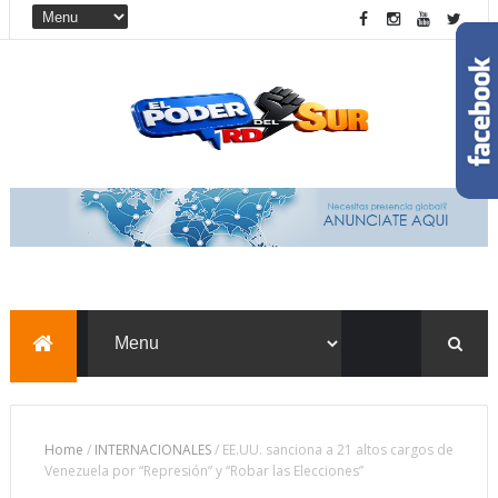
Home
/
INTERNACIONALES
/
EE.UU. sanciona a 21 altos cargos de
Venezuela por “Represión” y “Robar las Elecciones”