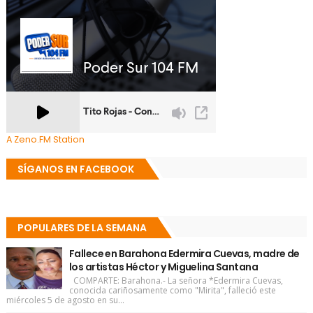
A Zeno.FM Station
SÍGANOS EN FACEBOOK
POPULARES DE LA SEMANA
Fallece en Barahona Edermira Cuevas, madre de
los artistas Héctor y Miguelina Santana
COMPARTE: Barahona.- La señora *Edermira Cuevas,
conocida cariñosamente como "Mirita", falleció este
miércoles 5 de agosto en su...