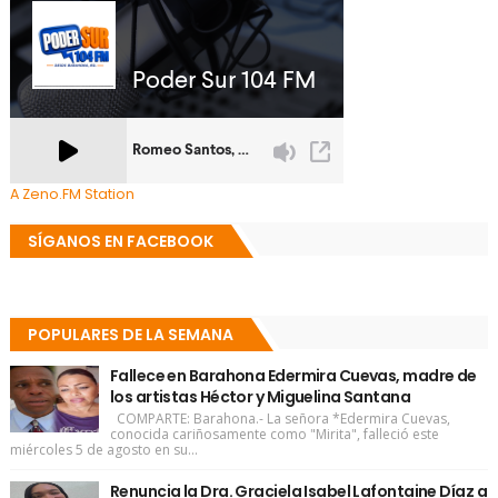
A Zeno.FM Station
SÍGANOS EN FACEBOOK
POPULARES DE LA SEMANA
Fallece en Barahona Edermira Cuevas, madre de
los artistas Héctor y Miguelina Santana
COMPARTE: Barahona.- La señora *Edermira Cuevas,
conocida cariñosamente como "Mirita", falleció este
miércoles 5 de agosto en su...
Renuncia la Dra. Graciela Isabel Lafontaine Díaz a