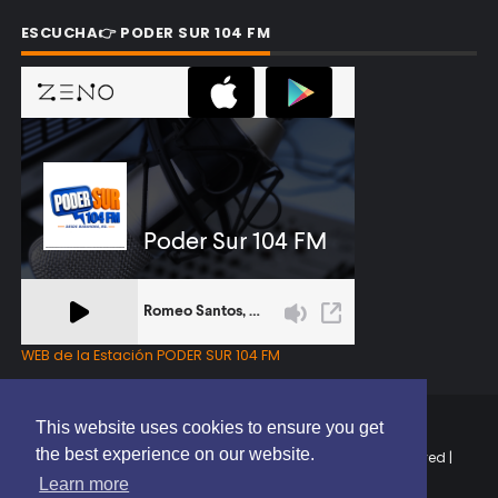
ESCUCHA👉 PODER SUR 104 FM
WEB de la Estación PODER SUR 104 FM
This website uses cookies to ensure you get
the best experience on our website.
Copyright © 2025 | EL PODER DEL SUR RD | All Rights Reserved |
Elaborado por
ThemeXpose
Learn more