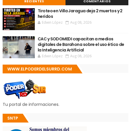
RECIENTES
COMENTARIOS
Tiroteo en Villa Jaragua deja 2 muertos y 2
heridos
Edwin López
Aug 08, 2026
CAC y SODOMEDI capacitan a medios
digitales de Barahona sobre el uso ético de
la Inteligencia Artificial
Edwin López
Aug 08, 2026
WWW.ELPODERDELSURRD.COM
Tu portal de informaciones.
SNTP