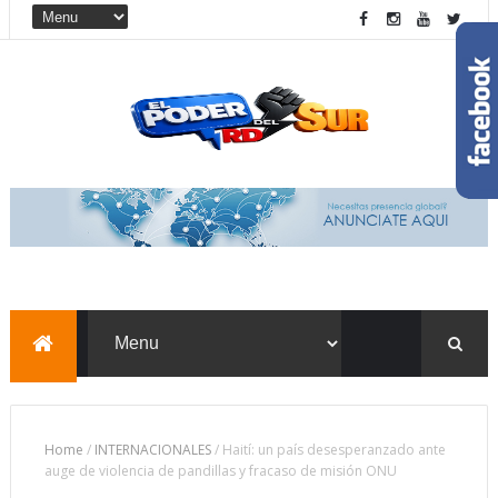
Home
/
INTERNACIONALES
/
Haití: un país desesperanzado ante
auge de violencia de pandillas y fracaso de misión ONU