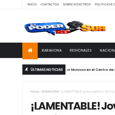
INICIO
CONTACTOS
SOBRE NOSOTROS
POLITICA DE
BARAHONA
REGIONALES
NACION
ÚLTIMAS NOTICIAS
re inscripciones para 10 cursos técnicos en el Centro de Super
Home
/
BARAHONA
/
¡LAMENTABLE! Joven barbero de Para
¡LAMENTABLE! Jo