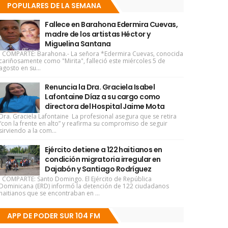
POPULARES DE LA SEMANA
Fallece en Barahona Edermira Cuevas,
madre de los artistas Héctor y
Miguelina Santana
COMPARTE: Barahona.- La señora *Edermira Cuevas, conocida
cariñosamente como "Mirita", falleció este miércoles 5 de
agosto en su...
Renuncia la Dra. Graciela Isabel
Lafontaine Díaz a su cargo como
directora del Hospital Jaime Mota
Dra. Graciela Lafontaine La profesional asegura que se retira
“con la frente en alto” y reafirma su compromiso de seguir
sirviendo a la com...
Ejército detiene a 122 haitianos en
condición migratoria irregular en
Dajabón y Santiago Rodríguez
COMPARTE: Santo Domingo. El Ejército de República
Dominicana (ERD) informó la detención de 122 ciudadanos
haitianos que se encontraban en ...
APP DE PODER SUR 104 FM