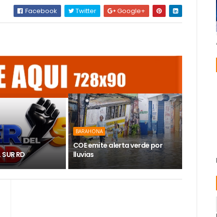
Facebook
Twitter
Google+
BARAHONA
COE emite alerta verde por
L SUR RD
lluvias