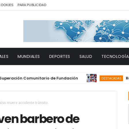
 COOKIES
PARA PUBLICIDAD
ALES
MUNDIALES
DEPORTES
SALUD
TECNOLOGÍA
ación Comunitario de Fundación
Repúblic
DESTACADAS
íso muere accidente tránsito.
ven barbero de