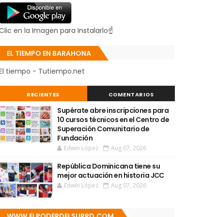
Clic en la Imagen para Instalarlo☝
EL TIEMPO EN BARAHONA
El tiempo - Tutiempo.net
RECIENTES
COMENTARIOS
Supérate abre inscripciones para
10 cursos técnicos en el Centro de
Superación Comunitario de
Fundación
Edwin López
Aug 07, 2026
República Dominicana tiene su
mejor actuación en historia JCC
Edwin López
Aug 07, 2026
WWW.ELPODERDELSURRD.COM