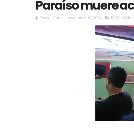
Paraíso muere acc
Edwin López
noviembre 19, 2024
BARAHONA