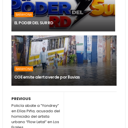
BARAHONA
EL PODER DEL SUR RD
BARAHONA
COE emite alerta verde por lluvias
PREVIOUS
Policía abate a “Yondrey”
en Elías Piña; acusado del
homicidio del artista
urbano “Flow Letal” en Los
Frailes