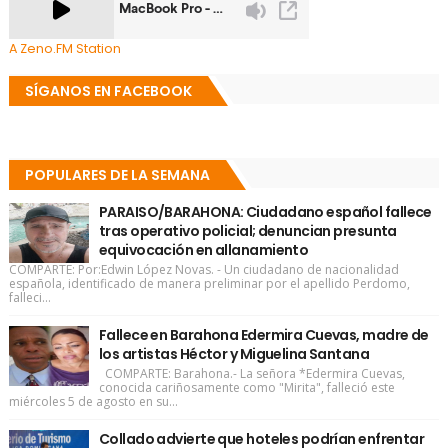
A Zeno.FM Station
SÍGANOS EN FACEBOOK
POPULARES DE LA SEMANA
PARAISO/BARAHONA: Ciudadano español fallece
tras operativo policial; denuncian presunta
equivocación en allanamiento
COMPARTE: Por:Edwin López Novas. - Un ciudadano de nacionalidad
española, identificado de manera preliminar por el apellido Perdomo,
falleci...
Fallece en Barahona Edermira Cuevas, madre de
los artistas Héctor y Miguelina Santana
COMPARTE: Barahona.- La señora *Edermira Cuevas,
conocida cariñosamente como "Mirita", falleció este
miércoles 5 de agosto en su...
Collado advierte que hoteles podrían enfrentar