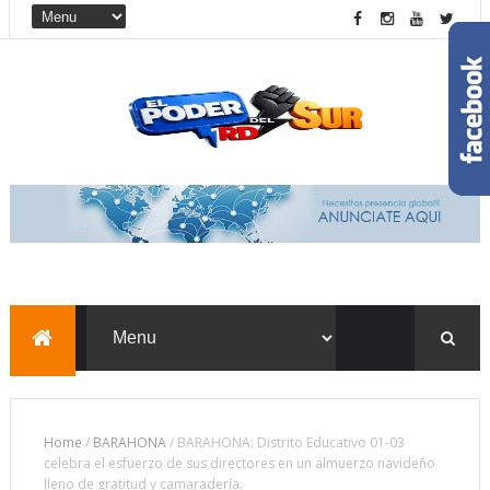
Home
/
BARAHONA
/
BARAHONA: Distrito Educativo 01-03
celebra el esfuerzo de sus directores en un almuerzo navideño
lleno de gratitud y camaradería.